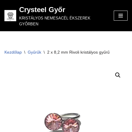
Crysteel Győr
Skip
KRISTÁLYOS NEMESACÉL ÉKSZEREK
to
GYŐRBEN
content
Kezdőlap
\
Gyűrűk
\
2 x 8,2 mm Rivoli kristályos gyűrű