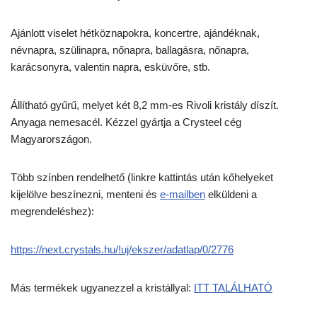
Ajánlott viselet hétköznapokra, koncertre, ajándéknak,
névnapra, szülinapra, nőnapra, ballagásra, nőnapra,
karácsonyra, valentin napra, esküvőre, stb.
Állítható gyűrű, melyet két 8,2 mm-es Rivoli kristály díszít.
Anyaga nemesacél. Kézzel gyártja a Crysteel cég
Magyarországon.
Több színben rendelhető (linkre kattintás után kőhelyeket
kijelölve beszínezni, menteni és
e-mailben
elküldeni a
megrendeléshez):
https://next.crystals.hu/!uj/ekszer/adatlap/0/2776
​Más termékek ugyanezzel a kristállyal:
ITT TALÁLHATÓ