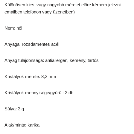
Különösen kicsi vagy nagyobb méretet előre kérném jelezni
emailben telefonon vagy üzenetben)
Nem: női
Anyaga: rozsdamentes acél
Anyag tulajdonsága: antiallergén, kemény, tartós
Kristályok mérete: 8,2 mm
Kristályok mennyisége/gyűrű : 2 db
Súlya: 3 g
Alak/minta: karika