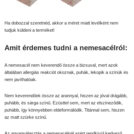
Ha dobozzal szeretnéd, akkor a méret miatt levélként nem
tudjuk küldeni a terméket!
Amit érdemes tudni a nemesacélról:
A nemesacél nem keverendő össze a bizsuval, mert azok
általában allergiás reakciót okoznak, puhák, lekopik a színük és
nem javíthatóak.
Nem keverendőek össze az arannyal, hiszen az jóval drágább,
puhább, és sárga színű. Ezüsttel sem, mert az elszíneződik,
puhább, így könnyebben eldeformálódik. Titánnal sem, hiszen
az matt szürke színű.
Az anyagválasztás a nemesacélnál azért rendkívül kedvező,