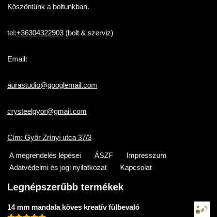
Köszöntünk a boltunkban.
tel:
+36304322903
(bolt & szerviz)
Email:
aurastudio@googlemail.com
crysteelgyor@gmail.com
Cím: Győr Zrínyi utca 37/3
A megrendelés lépései
ÁSZF
Impresszum
Adatvédelmi és jogi nyilatkozat
Kapcsolat
Legnépszerűbb termékek
14 mm mandala köves kreatív fülbevaló