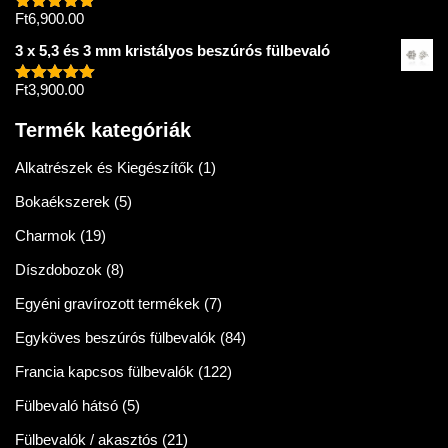
Ft
6,900.00
Értékelés:
5.00
/ 5
3 x 5,3 és 3 mm kristályos beszúrós fülbevaló
Ft
3,900.00
Értékelés:
5.00
/ 5
Termék kategóriák
Alkatrészek és Kiegészítők
(1)
Bokaékszerek
(5)
Charmok
(19)
Díszdobozok
(8)
Egyéni gravírozott termékek
(7)
Egyköves beszúrós fülbevalók
(84)
Francia kapcsos fülbevalók
(122)
Fülbevaló hátsó
(5)
Fülbevalók / akasztós
(21)