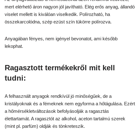
mert elérhető áron nagyon jól javítható. Elég erős anyag, állandó
viselet mellett is kiválóan viselkedik. Polírozható, ha
összekarcolódna, szép ezüst szín tükörre polírozva.
Anyagában fényes, nem igényel bevonatot, ami később
lekophat.
Ragasztott termékekről mit kell
tudni:
A felhasznált anyagok rendkívül jó minőségűek, de a
kristályoknak és a fémeknek nem egyforma a hőtágulása. Ezért
a hőmérsékletváltozások befolyásolják a ragasztás
élettartamát. A ragasztót az alkohol, aceton tartalmú szerek
(mint pl. parfüm) oldják és tönkreteszik.