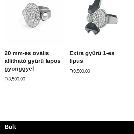
20 mm-es ovális
Extra gyűrű 1-es
állítható gyűrű lapos
típus
gyönggyel
Ft
9,500.00
Ft
8,500.00
Bolt