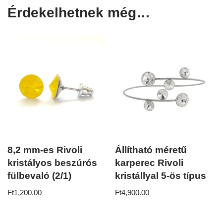
Érdekelhetnek még…
8,2 mm-es Rivoli
Állítható méretű
kristályos beszúrós
karperec Rivoli
fülbevaló (2/1)
kristállyal 5-ös típus
Ft
1,200.00
Ft
4,900.00