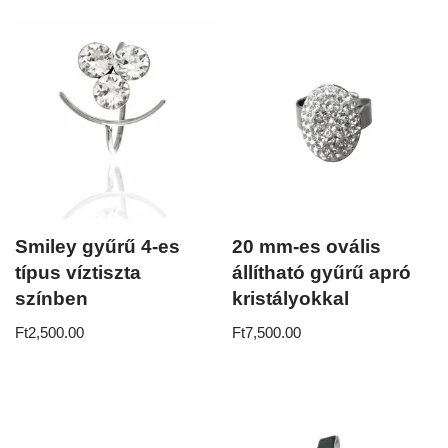
Smiley gyűrű 4-es
20 mm-es ovális
típus víztiszta
állítható gyűrű apró
színben
kristályokkal
Ft
2,500.00
Ft
7,500.00