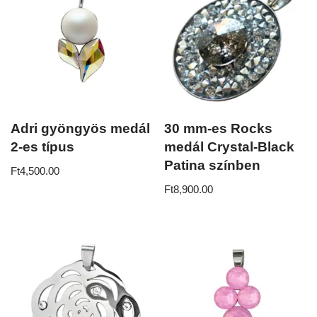
Adri gyöngyös medál
30 mm-es Rocks
2-es típus
medál Crystal-Black
Patina színben
Ft
4,500.00
Ft
8,900.00