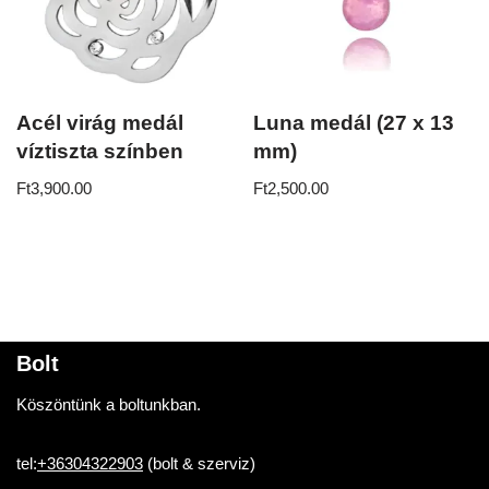
Acél virág medál
Luna medál (27 x 13
víztiszta színben
mm)
Ft
3,900.00
Ft
2,500.00
Bolt
Köszöntünk a boltunkban.
tel:
+36304322903
(bolt & szerviz)