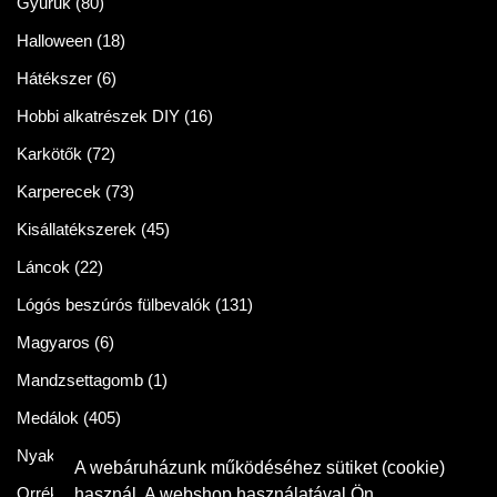
Gyűrűk
(80)
Halloween
(18)
Hátékszer
(6)
Hobbi alkatrészek DIY
(16)
Karkötők
(72)
Karperecek
(73)
Kisállatékszerek
(45)
Láncok
(22)
Lógós beszúrós fülbevalók
(131)
Magyaros
(6)
Mandzsettagomb
(1)
Medálok
(405)
Nyakláncok
(86)
A webáruházunk működéséhez sütiket (cookie)
Orrékszer
(2)
használ. A webshop használatával Ön