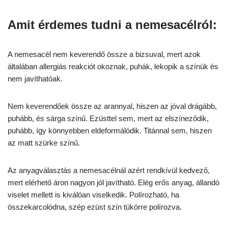
Amit érdemes tudni a nemesacélról:
A nemesacél nem keverendő össze a bizsuval, mert azok
általában allergiás reakciót okoznak, puhák, lekopik a színük és
nem javíthatóak.
Nem keverendőek össze az arannyal, hiszen az jóval drágább,
puhább, és sárga színű. Ezüsttel sem, mert az elszíneződik,
puhább, így könnyebben eldeformálódik. Titánnal sem, hiszen
az matt szürke színű.
Az anyagválasztás a nemesacélnál azért rendkívül kedvező,
mert elérhető áron nagyon jól javítható. Elég erős anyag, állandó
viselet mellett is kiválóan viselkedik. Polírozható, ha
összekarcolódna, szép ezüst szín tükörre polírozva.