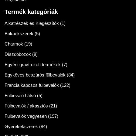
Értékelés:
5.00
/ 5
Termék kategóriák
Alkatrészek és Kiegészítők
(1)
Bokaékszerek
(5)
Charmok
(19)
Díszdobozok
(8)
Egyéni gravírozott termékek
(7)
Egyköves beszúrós fülbevalók
(84)
Francia kapcsos fülbevalók
(122)
Fülbevaló hátsó
(5)
Fülbevalók / akasztós
(21)
Fülbevalók vegyesen
(197)
Gyerekékszerek
(84)