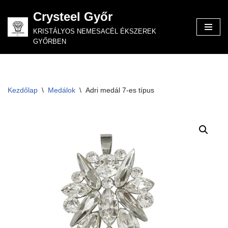
Crysteel Győr
Skip
KRISTÁLYOS NEMESACÉL ÉKSZEREK
to
GYŐRBEN
content
Kezdőlap
\
Medálok
\
Adri medál 7-es típus