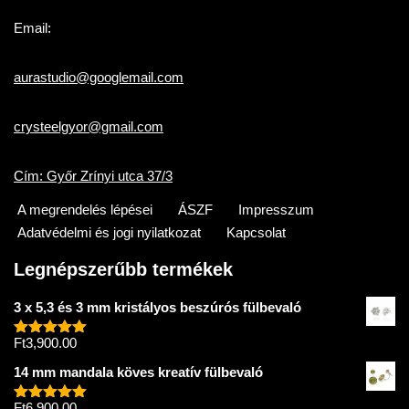
Email:
aurastudio@googlemail.com
crysteelgyor@gmail.com
Cím: Győr Zrínyi utca 37/3
A megrendelés lépései
ÁSZF
Impresszum
Adatvédelmi és jogi nyilatkozat
Kapcsolat
Legnépszerűbb termékek
3 x 5,3 és 3 mm kristályos beszúrós fülbevaló
Ft
3,900.00
Értékelés:
5.00
/ 5
14 mm mandala köves kreatív fülbevaló
Ft
6,900.00