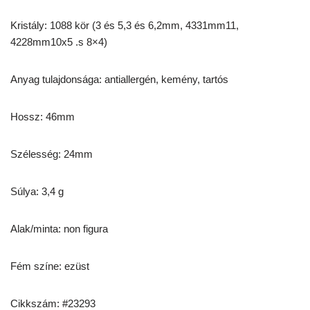
Kristály: 1088 kör (3 és 5,3 és 6,2mm, 4331mm11,
4228mm10x5 .s 8×4)
Anyag tulajdonsága: antiallergén, kemény, tartós
Hossz: 46mm
Szélesség: 24mm
Súlya: 3,4 g
Alak/minta: non figura
Fém színe: ezüst
Cikkszám: #23293