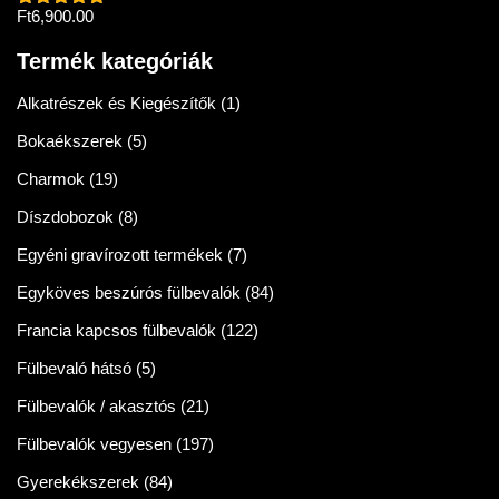
Ft
6,900.00
Értékelés:
5.00
/ 5
Termék kategóriák
Alkatrészek és Kiegészítők
(1)
Bokaékszerek
(5)
Charmok
(19)
Díszdobozok
(8)
Egyéni gravírozott termékek
(7)
Egyköves beszúrós fülbevalók
(84)
Francia kapcsos fülbevalók
(122)
Fülbevaló hátsó
(5)
Fülbevalók / akasztós
(21)
Fülbevalók vegyesen
(197)
Gyerekékszerek
(84)