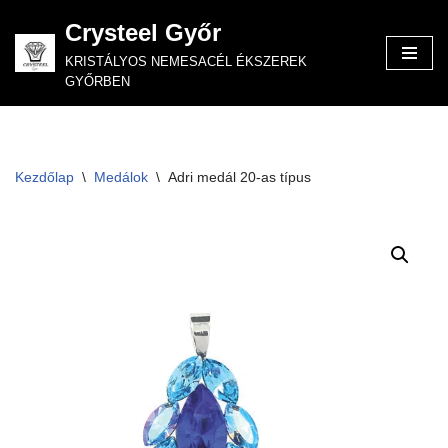
Crysteel Győr
Skip
KRISTÁLYOS NEMESACÉL ÉKSZEREK
to
GYŐRBEN
content
Kezdőlap
\
Medálok
\
Adri medál 20-as típus