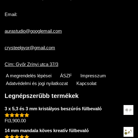
Email:
aurastudio@googlemail.com
crysteelgyor@gmail.com
Cím: Győr Zrínyi utca 37/3
A megrendelés lépései
ÁSZF
Impresszum
Adatvédelmi és jogi nyilatkozat
Kapcsolat
Legnépszerűbb termékek
3 x 5,3 és 3 mm kristályos beszúrós fülbevaló
Ft
3,900.00
Értékelés:
5.00
/ 5
14 mm mandala köves kreatív fülbevaló