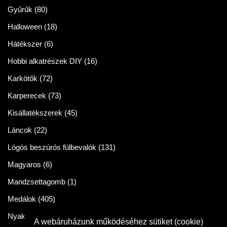
Gyűrűk
(80)
Halloween
(18)
Hátékszer
(6)
Hobbi alkatrészek DIY
(16)
Karkötők
(72)
Karperecek
(73)
Kisállatékszerek
(45)
Láncok
(22)
Lógós beszúrós fülbevalók
(131)
Magyaros
(6)
Mandzsettagomb
(1)
Medálok
(405)
Nyakláncok
(86)
A webáruházunk működéséhez sütiket (cookie)