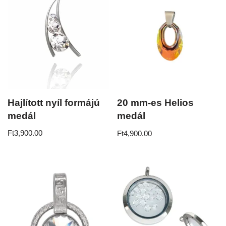
Hajlított nyíl formájú
20 mm-es Helios
medál
medál
Ft
3,900.00
Ft
4,900.00