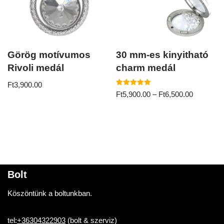
Görög motívumos
30 mm-es kinyitható
Rivoli medál
charm medál
Ft
3,900.00
Értékelés:
Ft
5,900.00
–
Ft
6,500.00
5.00
/ 5
Bolt
Köszöntünk a boltunkban.
tel:
+36304322903
(bolt & szerviz)