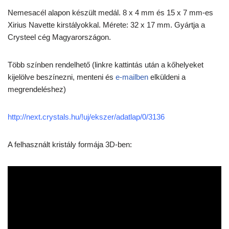
Nemesacél alapon készült medál. 8 x 4 mm és 15 x 7 mm-es
Xirius Navette kirstályokkal. Mérete: 32 x 17 mm. Gyártja a
Crysteel cég Magyarországon.
Több színben rendelhető (linkre kattintás után a kőhelyeket
kijelölve beszínezni, menteni és
e-mailben
elküldeni a
megrendeléshez)
http://next.crystals.hu/!uj/ekszer/adatlap/0/3136
A felhasznált kristály formája 3D-ben: