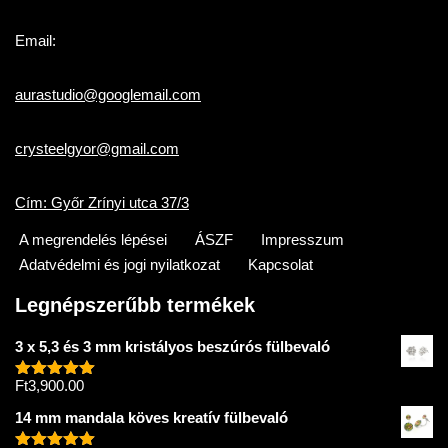
Email:
aurastudio@googlemail.com
crysteelgyor@gmail.com
Cím: Győr Zrínyi utca 37/3
A megrendelés lépései
ÁSZF
Impresszum
Adatvédelmi és jogi nyilatkozat
Kapcsolat
Legnépszerűbb termékek
3 x 5,3 és 3 mm kristályos beszúrós fülbevaló
Ft
3,900.00
Értékelés:
5.00
/ 5
14 mm mandala köves kreatív fülbevaló