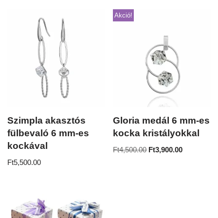
Akció!
Szimpla akasztós
Gloria medál 6 mm-es
fülbevaló 6 mm-es
kocka kristályokkal
kockával
Ft
4,500.00
Ft
3,900.00
Ft
5,500.00