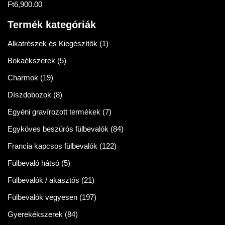
Ft
6,900.00
Értékelés:
5.00
/ 5
Termék kategóriák
Alkatrészek és Kiegészítők
(1)
Bokaékszerek
(5)
Charmok
(19)
Díszdobozok
(8)
Egyéni gravírozott termékek
(7)
Egyköves beszúrós fülbevalók
(84)
Francia kapcsos fülbevalók
(122)
Fülbevaló hátsó
(5)
Fülbevalók / akasztós
(21)
Fülbevalók vegyesen
(197)
Gyerekékszerek
(84)