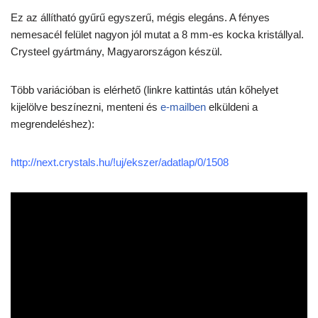
Ez az állítható gyűrű egyszerű, mégis elegáns. A fényes
nemesacél felület nagyon jól mutat a 8 mm-es kocka kristállyal.
Crysteel gyártmány, Magyarországon készül.
Több variációban is elérhető (linkre kattintás után kőhelyet
kijelölve beszínezni, menteni és
e-mailben
elküldeni a
megrendeléshez):
http://next.crystals.hu/!uj/ekszer/adatlap/0/1508