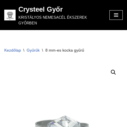
Crysteel Győr
Skip
KRISTÁLYOS NEMESACÉL ÉKSZEREK
to
GYŐRBEN
content
Kezdőlap
\
Gyűrűk
\
8 mm-es kocka gyűrű