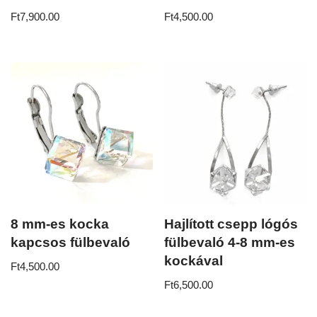
Ft
7,900.00
Ft
4,500.00
8 mm-es kocka
Hajlított csepp lógós
kapcsos fülbevaló
fülbevaló 4-8 mm-es
kockával
Ft
4,500.00
Ft
6,500.00