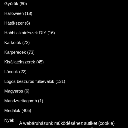
Gyűrűk
(80)
Halloween
(18)
Hátékszer
(6)
Hobbi alkatrészek DIY
(16)
Karkötők
(72)
Karperecek
(73)
Kisállatékszerek
(45)
Láncok
(22)
Lógós beszúrós fülbevalók
(131)
Magyaros
(6)
Mandzsettagomb
(1)
Medálok
(405)
Nyakláncok
(86)
A webáruházunk működéséhez sütiket (cookie)