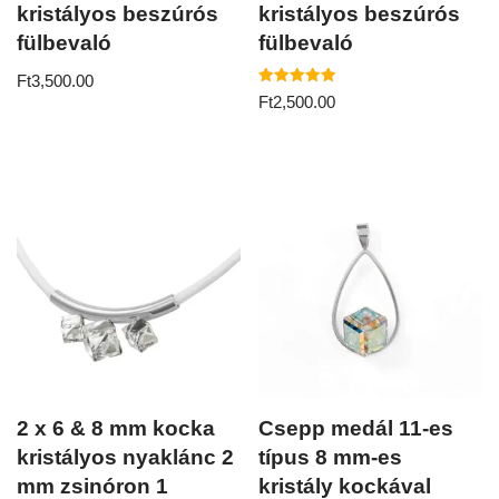
kristályos beszúrós
kristályos beszúrós
fülbevaló
fülbevaló
Ft
3,500.00
Értékelés:
Ft
2,500.00
5.00
/ 5
2 x 6 & 8 mm kocka
Csepp medál 11-es
kristályos nyaklánc 2
típus 8 mm-es
mm zsinóron 1
kristály kockával