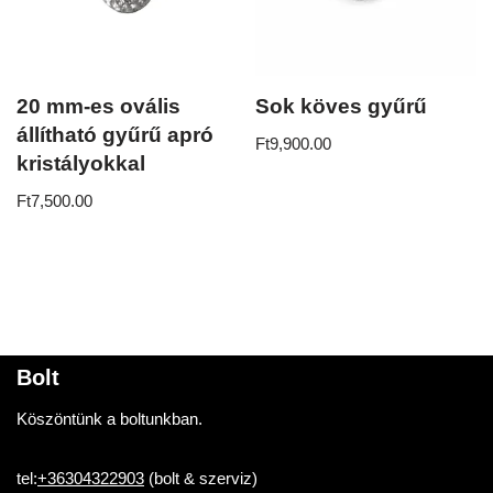
20 mm-es ovális
Sok köves gyűrű
állítható gyűrű apró
Ft
9,900.00
kristályokkal
Ft
7,500.00
Bolt
Köszöntünk a boltunkban.
tel:
+36304322903
(bolt & szerviz)