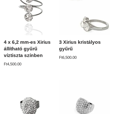
4 x 6,2 mm-es Xirius
3 Xirius kristályos
állítható gyűrű
gyűrű
víztiszta színben
Ft
6,500.00
Ft
4,500.00