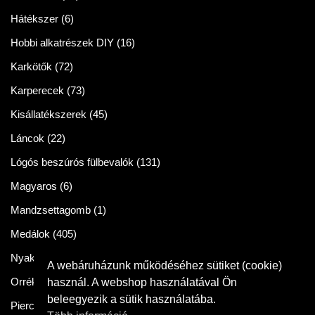
Hátékszer
(6)
Hobbi alkatrészek DIY
(16)
Karkötők
(72)
Karperecek
(73)
Kisállatékszerek
(45)
Láncok
(22)
Lógós beszúrós fülbevalók
(131)
Magyaros
(6)
Mandzsettagomb
(1)
Medálok
(405)
Nyakláncok
(86)
A webáruházunk működéséhez sütiket (cookie)
Orrékszer
(2)
használ. A webshop használatával Ön
beleegyezik a sütik használatába.
Piercingek
(11)