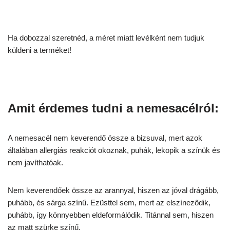
Ha dobozzal szeretnéd, a méret miatt levélként nem tudjuk
küldeni a terméket!
Amit érdemes tudni a nemesacélról:
A nemesacél nem keverendő össze a bizsuval, mert azok
általában allergiás reakciót okoznak, puhák, lekopik a színük és
nem javíthatóak.
Nem keverendőek össze az arannyal, hiszen az jóval drágább,
puhább, és sárga színű. Ezüsttel sem, mert az elszíneződik,
puhább, így könnyebben eldeformálódik. Titánnal sem, hiszen
az matt szürke színű.