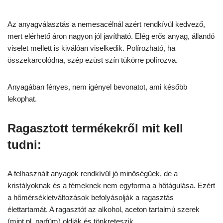
Az anyagválasztás a nemesacélnál azért rendkívül kedvező,
mert elérhető áron nagyon jól javítható. Elég erős anyag, állandó
viselet mellett is kiválóan viselkedik. Polírozható, ha
összekarcolódna, szép ezüst szín tükörre polírozva.
Anyagában fényes, nem igényel bevonatot, ami később
lekophat.
Ragasztott termékekről mit kell
tudni:
A felhasznált anyagok rendkívül jó minőségűek, de a
kristályoknak és a fémeknek nem egyforma a hőtágulása. Ezért
a hőmérsékletváltozások befolyásolják a ragasztás
élettartamát. A ragasztót az alkohol, aceton tartalmú szerek
(mint pl. parfüm) oldják és tönkreteszik.