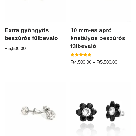
Extra gyöngyös
10 mm-es apró
beszúrós fülbevaló
kristályos beszúrós
fülbevaló
Ft
5,500.00
Értékelés:
Ft
4,500.00
–
Ft
5,500.00
5.00
/ 5