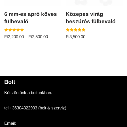
6 mm-es apró köves
Közepes virág
fülbevaló
beszúrós fülbevaló
Értékelés:
Értékelés:
Ft
2,200.00
–
Ft
2,500.00
Ft
3,500.00
5.00
5.00
/ 5
/ 5
Bolt
Köszöntünk a boltunkban.
tel:
+36304322903
(bolt & szerviz)
Email: