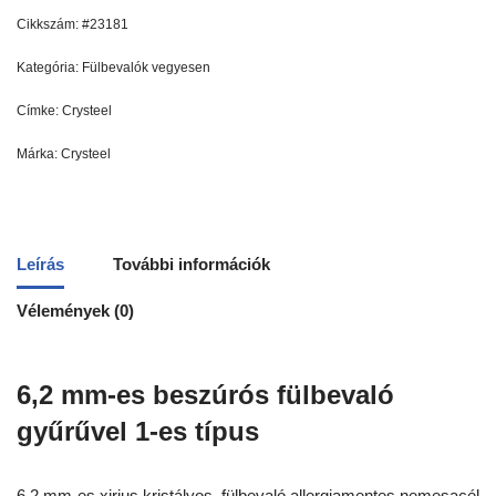
Cikkszám:
#23181
Kategória:
Fülbevalók vegyesen
Címke:
Crysteel
Márka:
Crysteel
Leírás
További információk
Vélemények (0)
6,2 mm-es beszúrós fülbevaló
gyűrűvel 1-es típus
6,2 mm-es xirius kristályos, fülbevaló allergiamentes nemesacél