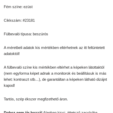
Fém színe: ezüst
Cikkszám: #23181
Fülbevaló típusa: beszúrós
A méretbeli adatok kis mértékben eltérhetnek az itt feltüntetett
adatoktól!
A fülbevaló színe kis mértékben eltérhet a képeken látottaktól
(nem egyforma képet adnak a monitorok és beállításuk is más
lehet: kontraszt stb…), de garantáltan a képeken látható dizájnt
kapod!
Tartós, szép ékszer megfizethető áron.
Doboz nem jár hozzá!
Alapban kicsi, áttetsző zacskóba