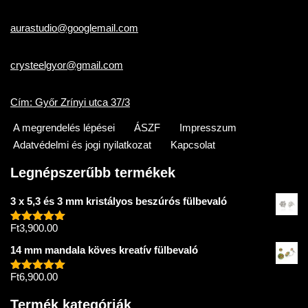
aurastudio@googlemail.com
crysteelgyor@gmail.com
Cím: Győr Zrínyi utca 37/3
A megrendelés lépései
ÁSZF
Impresszum
Adatvédelmi és jogi nyilatkozat
Kapcsolat
Legnépszerűbb termékek
3 x 5,3 és 3 mm kristályos beszúrós fülbevaló
Ft
3,900.00
Értékelés:
5.00
/ 5
14 mm mandala köves kreatív fülbevaló
Ft
6,900.00
Értékelés:
5.00
/ 5
Termék kategóriák