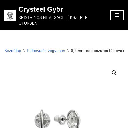
Crysteel Győr
Skip
KRISTÁLYOS NEMESACÉL ÉKSZEREK
to
GYŐRBEN
content
Kezdőlap
\
Fülbevalók vegyesen
\
6,2 mm-es beszúrós fülbevaló g