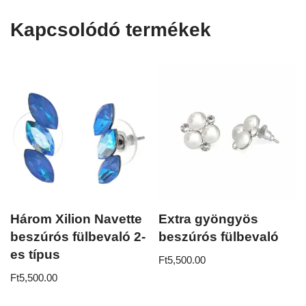
Kapcsolódó termékek
Három Xilion Navette
Extra gyöngyös
beszúrós fülbevaló 2-
beszúrós fülbevaló
es típus
Ft
5,500.00
Ft
5,500.00