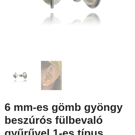
6 mm-es gömb gyöngy
beszúrós fülbevaló
gyűrűvel 1-es típus