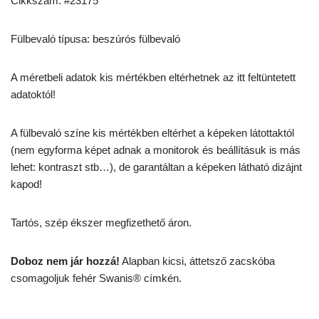
Cikkszám: #23175
Fülbevaló típusa: beszúrós fülbevaló
A méretbeli adatok kis mértékben eltérhetnek az itt feltüntetett
adatoktól!
A fülbevaló színe kis mértékben eltérhet a képeken látottaktól
(nem egyforma képet adnak a monitorok és beállításuk is más
lehet: kontraszt stb…), de garantáltan a képeken látható dizájnt
kapod!
Tartós, szép ékszer megfizethető áron.
Doboz nem jár hozzá!
Alapban kicsi, áttetsző zacskóba
csomagoljuk fehér Swanis® címkén.