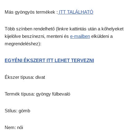
Más gyöngyös termékek :
ITT TALÁLHATÓ
Több színben rendelhető (linkre kattintás után a kőhelyeket
kijelölve beszínezni, menteni és
e-mailben
elküldeni a
megrendeléshez):
EGYÉNI ÉKSZERT ITT LEHET TERVEZNI
Ékszer típusa: divat
Termék típusa: gyöngy fülbevaló
Stílus: gömb
Nem: női