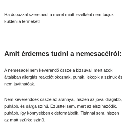
Ha dobozzal szeretnéd, a méret miatt levélként nem tudjuk
küldeni a terméket!
Amit érdemes tudni a nemesacélról:
A nemesacél nem keverendő össze a bizsuval, mert azok
általában allergiás reakciót okoznak, puhák, lekopik a színük és
nem javíthatóak.
Nem keverendőek össze az arannyal, hiszen az jóval drágább,
puhább, és sárga színű. Ezüsttel sem, mert az elszíneződik,
puhább, így könnyebben eldeformálódik. Titánnal sem, hiszen
az matt szürke színű.