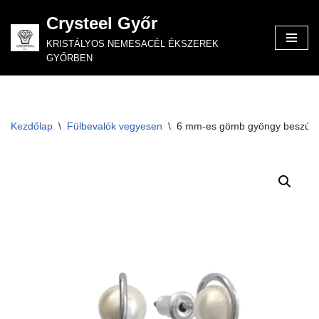
Crysteel Győr
Skip
KRISTÁLYOS NEMESACÉL ÉKSZEREK
to
GYŐRBEN
content
Kezdőlap
\
Fülbevalók vegyesen
\
6 mm-es gömb gyöngy beszúrós 