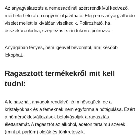
Az anyagválasztás a nemesacélnál azért rendkívül kedvező,
mert elérhető áron nagyon jól javítható. Elég erős anyag, állandó
viselet mellett is kiválóan viselkedik. Polírozható, ha
összekarcolódna, szép ezüst szín tükörre polírozva.
Anyagában fényes, nem igényel bevonatot, ami később
lekophat.
Ragasztott termékekről mit kell
tudni:
A felhasznált anyagok rendkívül jó minőségűek, de a
kristályoknak és a fémeknek nem egyforma a hőtágulása. Ezért
a hőmérsékletváltozások befolyásolják a ragasztás
élettartamát. A ragasztót az alkohol, aceton tartalmú szerek
(mint pl. parfüm) oldják és tönkreteszik.