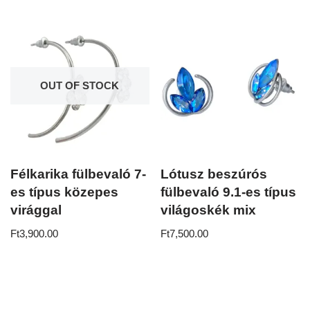
OUT OF STOCK
Félkarika fülbevaló 7-
Lótusz beszúrós
es típus közepes
fülbevaló 9.1-es típus
virággal
világoskék mix
Ft
3,900.00
Ft
7,500.00