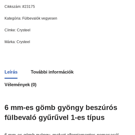
Cikkszám:
#23175
Kategória:
Fülbevalók vegyesen
Címke:
Crysteel
Márka:
Crysteel
Leírás
További információk
Vélemények (0)
6 mm-es gömb gyöngy beszúrós
fülbevaló gyűrűvel 1-es típus
6 mm-es gömb gyöngy, melyet allergiamentes nemesacél