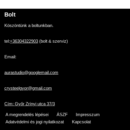
Bolt
Köszöntünk a boltunkban.
tel:
+36304322903
(bolt & szerviz)
Email:
aurastudio@googlemail.com
crysteelgyor@gmail.com
Cím: Győr Zrínyi utca 37/3
A megrendelés lépései
ÁSZF
Impresszum
Adatvédelmi és jogi nyilatkozat
Kapcsolat