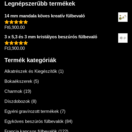
Legnépszerűbb termékek
14 mm mandala köves kreatív fülbevaló
Ft
6,900.00
Értékelés:
5.00
/ 5
3 x 5,3 és 3 mm kristályos beszúrós fülbevaló
Ft
3,900.00
Értékelés:
5.00
/ 5
Termék kategóriák
Alkatrészek és Kiegészítők
(1)
Bokaékszerek
(5)
Charmok
(19)
Díszdobozok
(8)
Egyéni gravírozott termékek
(7)
Egyköves beszúrós fülbevalók
(84)
Francia kapcsos fülbevalók
(122)