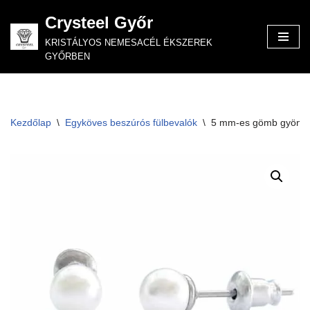
Crysteel Győr
Skip
KRISTÁLYOS NEMESACÉL ÉKSZEREK
to
GYŐRBEN
content
Kezdőlap
\
Egyköves beszúrós fülbevalók
\
5 mm-es gömb gyöngy 