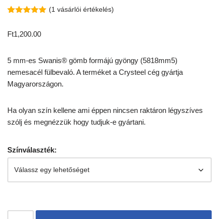
(
1
vásárlói értékelés)
Értékelés
1
5.00
az 5-
Ft
1,200.00
ből,
értékelés
alapján
5 mm-es Swanis® gömb formájú gyöngy (5818mm5)
nemesacél fülbevaló. A terméket a Crysteel cég gyártja
Magyarországon.
Ha olyan szín kellene ami éppen nincsen raktáron légyszíves
szólj és megnézzük hogy tudjuk-e gyártani.
Színválaszték: