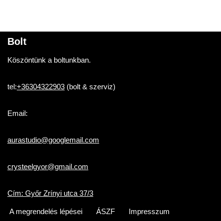
Bolt
Köszöntünk a boltunkban.
tel:
+36304322903
(bolt & szerviz)
Email:
aurastudio@googlemail.com
crysteelgyor@gmail.com
Cím: Győr Zrínyi utca 37/3
A megrendelés lépései
ÁSZF
Impresszum