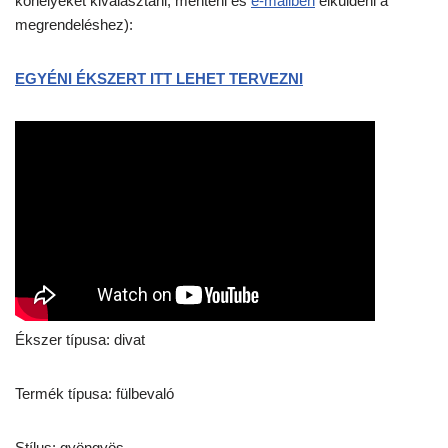
kőhelyeket kiválasztani, menteni és
e-mailben
elküldeni a
megrendeléshez):
EGYÉNI ÉKSZERT ITT LEHET TERVEZNI
Ékszer típusa: divat
Termék típusa: fülbevaló
Stílus: gyöngyös