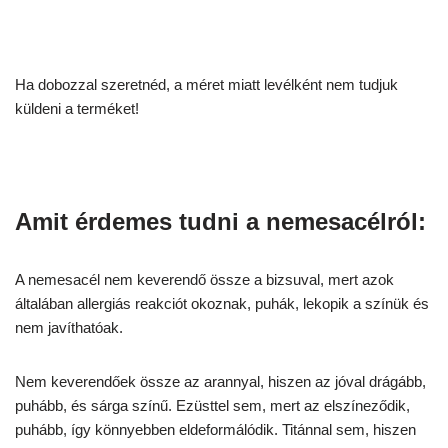
Ha dobozzal szeretnéd, a méret miatt levélként nem tudjuk
küldeni a terméket!
Amit érdemes tudni a nemesacélról:
A nemesacél nem keverendő össze a bizsuval, mert azok
általában allergiás reakciót okoznak, puhák, lekopik a színük és
nem javíthatóak.
Nem keverendőek össze az arannyal, hiszen az jóval drágább,
puhább, és sárga színű. Ezüsttel sem, mert az elszíneződik,
puhább, így könnyebben eldeformálódik. Titánnal sem, hiszen