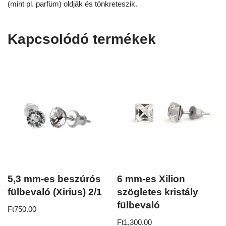
(mint pl. parfüm) oldják és tönkreteszik.
Kapcsolódó termékek
5,3 mm-es beszúrós
6 mm-es Xilion
fülbevaló (Xirius) 2/1
szögletes kristály
fülbevaló
Ft
750.00
Ft
1,300.00