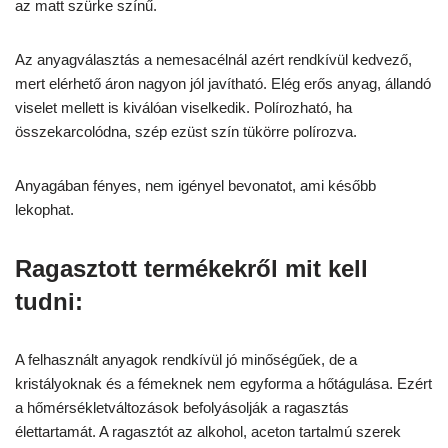
az matt szürke színű.
Az anyagválasztás a nemesacélnál azért rendkívül kedvező,
mert elérhető áron nagyon jól javítható. Elég erős anyag, állandó
viselet mellett is kiválóan viselkedik. Polírozható, ha
összekarcolódna, szép ezüst szín tükörre polírozva.
Anyagában fényes, nem igényel bevonatot, ami később
lekophat.
Ragasztott termékekről mit kell
tudni:
A felhasznált anyagok rendkívül jó minőségűek, de a
kristályoknak és a fémeknek nem egyforma a hőtágulása. Ezért
a hőmérsékletváltozások befolyásolják a ragasztás
élettartamát. A ragasztót az alkohol, aceton tartalmú szerek