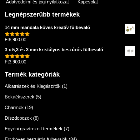
Adatvédelmi és jogi nyilatkozat
Kapcsolat
Legnépszerűbb termékek
14 mm mandala köves kreatív fülbevaló
Ft
6,900.00
Értékelés:
5.00
/ 5
3 x 5,3 és 3 mm kristályos beszúrós fülbevaló
Ft
3,900.00
Értékelés:
5.00
/ 5
Termék kategóriák
Alkatrészek és Kiegészítők
(1)
Bokaékszerek
(5)
Charmok
(19)
Díszdobozok
(8)
Egyéni gravírozott termékek
(7)
Egyköves beszúrós fülbevalók
(84)