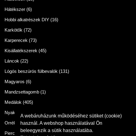
Hátékszer
(6)
Hobbi alkatrészek DIY
(16)
Karkötők
(72)
Karperecek
(73)
Kisállatékszerek
(45)
Láncok
(22)
Lógós beszúrós fülbevalók
(131)
Magyaros
(6)
Mandzsettagomb
(1)
Medálok
(405)
Nyakláncok
(86)
A webáruházunk működéséhez sütiket (cookie)
Orrékszer
(2)
használ. A webshop használatával Ön
beleegyezik a sütik használatába.
Piercingek
(11)