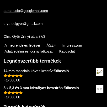
aurastudio@googlemail.com
crysteelgyor@gmail.com
Cím: Győr Zrínyi utca 37/3
A megrendelés lépései
ÁSZF
Impresszum
Adatvédelmi és jogi nyilatkozat
Kapcsolat
Legnépszerűbb termékek
14 mm mandala köves kreatív fülbevaló
Ft
6,900.00
Értékelés:
5.00
/ 5
3 x 5,3 és 3 mm kristályos beszúrós fülbevaló
Ft
3,900.00
Értékelés:
5.00
/ 5
Termék kategóriák