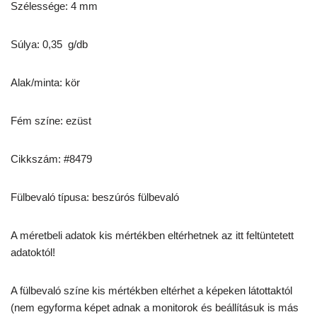
Szélessége: 4 mm
Súlya: 0,35 g/db
Alak/minta: kör
Fém színe: ezüst
Cikkszám: #8479
Fülbevaló típusa: beszúrós fülbevaló
A méretbeli adatok kis mértékben eltérhetnek az itt feltüntetett
adatoktól!
A fülbevaló színe kis mértékben eltérhet a képeken látottaktól
(nem egyforma képet adnak a monitorok és beállításuk is más