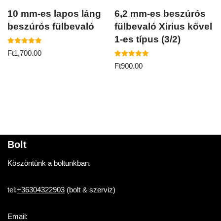
10 mm-es lapos láng
6,2 mm-es beszúrós
beszúrós fülbevaló
fülbevaló Xirius kővel
1-es típus (3/2)
Értékelés:
Ft
1,700.00
5.00
/ 5
Értékelés:
Ft
900.00
5.00
/ 5
Bolt
Köszöntünk a boltunkban.
tel:
+36304322903
(bolt & szerviz)
Email: