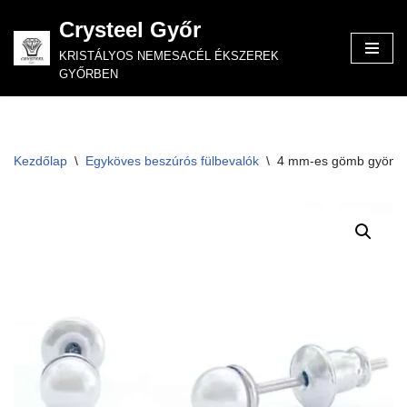
Crysteel Győr
Skip
KRISTÁLYOS NEMESACÉL ÉKSZEREK
to
GYŐRBEN
content
Kezdőlap
\
Egyköves beszúrós fülbevalók
\
4 mm-es gömb gyöngy 