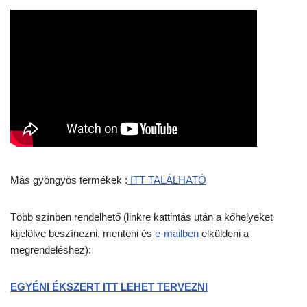
Más gyöngyös termékek :
ITT TALÁLHATÓ
Több színben rendelhető (linkre kattintás után a kőhelyeket
kijelölve beszínezni, menteni és
e-mailben
elküldeni a
megrendeléshez):
EGYÉNI ÉKSZERT ITT LEHET TERVEZNI