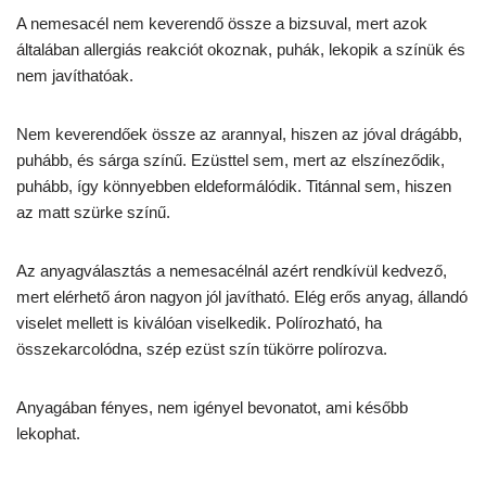
A nemesacél nem keverendő össze a bizsuval, mert azok
általában allergiás reakciót okoznak, puhák, lekopik a színük és
nem javíthatóak.
Nem keverendőek össze az arannyal, hiszen az jóval drágább,
puhább, és sárga színű. Ezüsttel sem, mert az elszíneződik,
puhább, így könnyebben eldeformálódik. Titánnal sem, hiszen
az matt szürke színű.
Az anyagválasztás a nemesacélnál azért rendkívül kedvező,
mert elérhető áron nagyon jól javítható. Elég erős anyag, állandó
viselet mellett is kiválóan viselkedik. Polírozható, ha
összekarcolódna, szép ezüst szín tükörre polírozva.
Anyagában fényes, nem igényel bevonatot, ami később
lekophat.