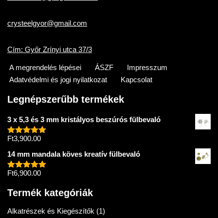
crysteelgyor@gmail.com
Cím: Győr Zrínyi utca 37/3
A megrendelés lépései
ÁSZF
Impresszum
Adatvédelmi és jogi nyilatkozat
Kapcsolat
Legnépszerűbb termékek
3 x 5,3 és 3 mm kristályos beszúrós fülbevaló
Ft
3,900.00
Értékelés:
5.00
/ 5
14 mm mandala köves kreatív fülbevaló
Ft
6,900.00
Értékelés:
5.00
/ 5
Termék kategóriák
Alkatrészek és Kiegészítők
(1)