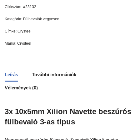
Cikkszám:
#23132
Kategória:
Fülbevalók vegyesen
Címke:
Crysteel
Márka:
Crysteel
Leírás
További információk
Vélemények (0)
3x 10x5mm Xilion Navette beszúrós
fülbevaló 3-as típus
Nemesacél beszúrós fülbevaló. Swanis® Xilion Navette