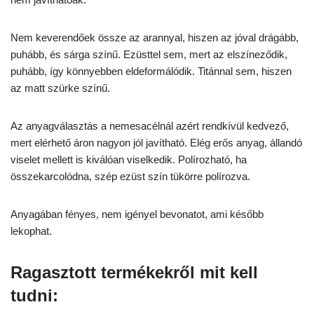
Nem keverendőek össze az arannyal, hiszen az jóval drágább,
puhább, és sárga színű. Ezüsttel sem, mert az elszíneződik,
puhább, így könnyebben eldeformálódik. Titánnal sem, hiszen
az matt szürke színű.
Az anyagválasztás a nemesacélnál azért rendkívül kedvező,
mert elérhető áron nagyon jól javítható. Elég erős anyag, állandó
viselet mellett is kiválóan viselkedik. Polírozható, ha
összekarcolódna, szép ezüst szín tükörre polírozva.
Anyagában fényes, nem igényel bevonatot, ami később
lekophat.
Ragasztott termékekről mit kell
tudni: