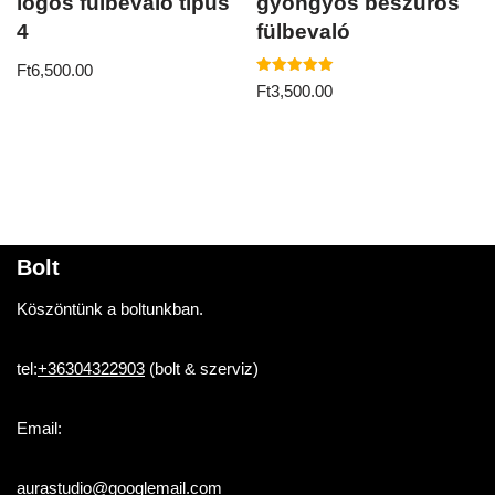
lógós fülbevaló típus
gyöngyös beszúrós
4
fülbevaló
Ft
6,500.00
Értékelés:
Ft
3,500.00
5.00
/ 5
Bolt
Köszöntünk a boltunkban.
tel:
+36304322903
(bolt & szerviz)
Email:
aurastudio@googlemail.com