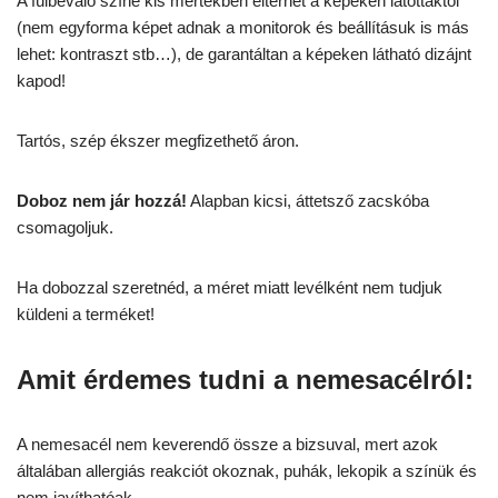
A fülbevaló színe kis mértékben eltérhet a képeken látottaktól
(nem egyforma képet adnak a monitorok és beállításuk is más
lehet: kontraszt stb…), de garantáltan a képeken látható dizájnt
kapod!
Tartós, szép ékszer megfizethető áron.
Doboz nem jár hozzá!
Alapban kicsi, áttetsző zacskóba
csomagoljuk.
Ha dobozzal szeretnéd, a méret miatt levélként nem tudjuk
küldeni a terméket!
Amit érdemes tudni a nemesacélról:
A nemesacél nem keverendő össze a bizsuval, mert azok
általában allergiás reakciót okoznak, puhák, lekopik a színük és
nem javíthatóak.