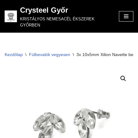
Crysteel Győr
Skip
KRISTÁLYOS NEMESACÉL ÉKSZEREK
to
GYŐRBEN
content
Kezdőlap
\
Fülbevalók vegyesen
\
3x 10x5mm Xilion Navette beszú