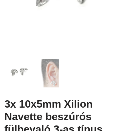
3x 10x5mm Xilion
Navette beszúrós
fülbevaló 3-as típus