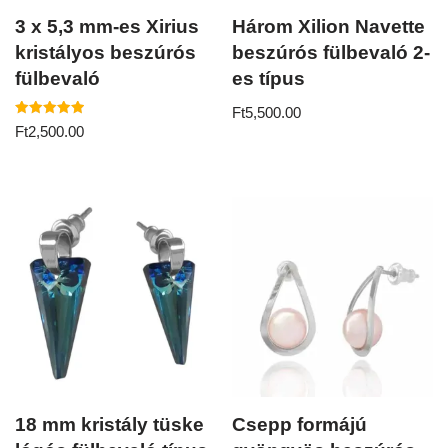
3 x 5,3 mm-es Xirius
Három Xilion Navette
kristályos beszúrós
beszúrós fülbevaló 2-
fülbevaló
es típus
Ft
5,500.00
Értékelés:
Ft
2,500.00
5.00
/ 5
18 mm kristály tüske
Csepp formájú