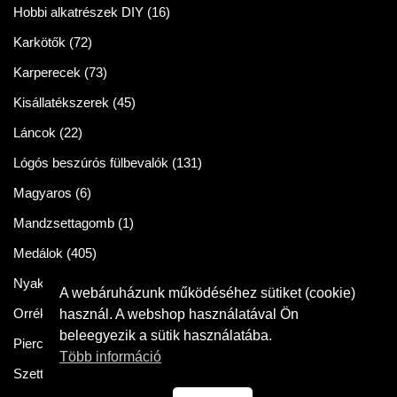
Hobbi alkatrészek DIY
(16)
Karkötők
(72)
Karperecek
(73)
Kisállatékszerek
(45)
Láncok
(22)
Lógós beszúrós fülbevalók
(131)
Magyaros
(6)
Mandzsettagomb
(1)
Medálok
(405)
Nyakláncok
(86)
A webáruházunk működéséhez sütiket (cookie)
Orrékszer
(2)
használ. A webshop használatával Ön
beleegyezik a sütik használatába.
Piercingek
(11)
Több információ
Szettek
(57)