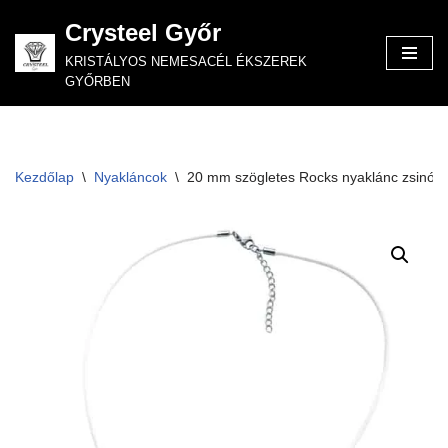
Crysteel Győr
Skip
KRISTÁLYOS NEMESACÉL ÉKSZEREK
to
GYŐRBEN
content
Kezdőlap
\
Nyakláncok
\
20 mm szögletes Rocks nyaklánc zsinór