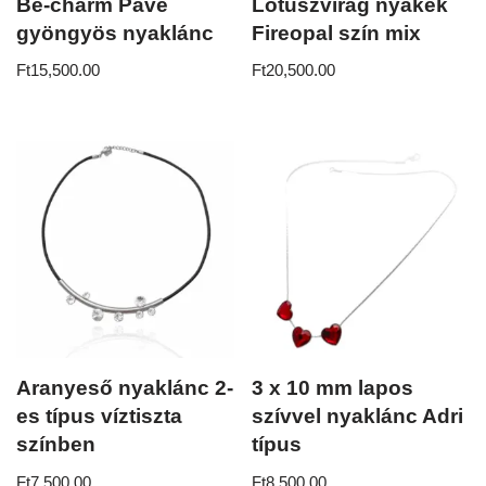
Be-charm Pave
Lótuszvirág nyakék
gyöngyös nyaklánc
Fireopal szín mix
Ft
15,500.00
Ft
20,500.00
Aranyeső nyaklánc 2-
3 x 10 mm lapos
es típus víztiszta
szívvel nyaklánc Adri
színben
típus
Ft
7,500.00
Ft
8,500.00