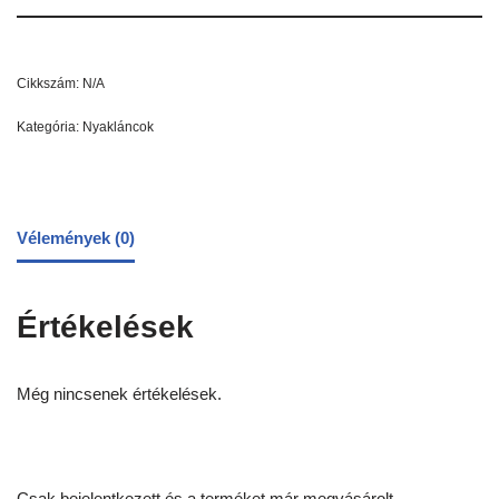
Cikkszám:
N/A
Kategória:
Nyakláncok
Vélemények (0)
Értékelések
Még nincsenek értékelések.
Csak bejelentkezett és a terméket már megvásárolt