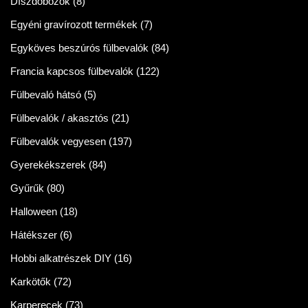
Díszdobozok
(8)
Egyéni gravírozott termékek
(7)
Egyköves beszúrós fülbevalók
(84)
Francia kapcsos fülbevalók
(122)
Fülbevaló hátsó
(5)
Fülbevalók / akasztós
(21)
Fülbevalók vegyesen
(197)
Gyerekékszerek
(84)
Gyűrűk
(80)
Halloween
(18)
Hátékszer
(6)
Hobbi alkatrészek DIY
(16)
Karkötők
(72)
Karperecek
(73)