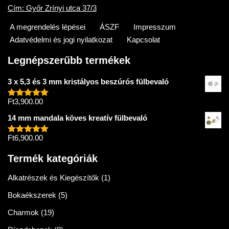
Cím: Győr Zrínyi utca 37/3
A megrendelés lépései
ÁSZF
Impresszum
Adatvédelmi és jogi nyilatkozat
Kapcsolat
Legnépszerűbb termékek
3 x 5,3 és 3 mm kristályos beszúrós fülbevaló
Ft
3,900.00
Értékelés:
5.00
/ 5
14 mm mandala köves kreatív fülbevaló
Ft
6,900.00
Értékelés:
5.00
/ 5
Termék kategóriák
Alkatrészek és Kiegészítők
(1)
Bokaékszerek
(5)
Charmok
(19)