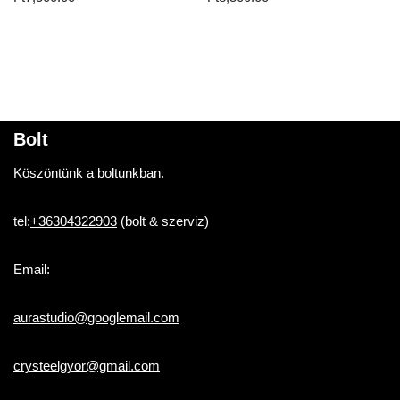
Bolt
Köszöntünk a boltunkban.
tel:
+36304322903
(bolt & szerviz)
Email:
aurastudio@googlemail.com
crysteelgyor@gmail.com