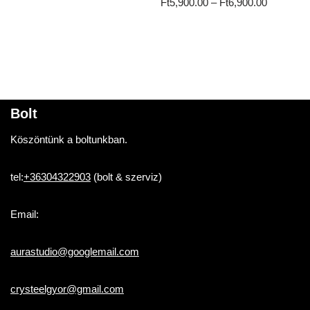
Ft
5,900.00
–
Ft
6,900.00
Bolt
Köszöntünk a boltunkban.
tel:
+36304322903
(bolt & szerviz)
Email:
aurastudio@googlemail.com
crysteelgyor@gmail.com