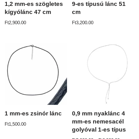
1,2 mm-es szögletes
9-es típusú lánc 51
kígyólánc 47 cm
cm
Ft
2,900.00
Ft
3,200.00
1 mm-es zsinór lánc
0,9 mm nyaklánc 4
mm-es nemesacél
Ft
1,500.00
golyóval 1-es típus