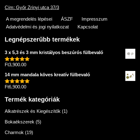
Cím: Győr Zrínyi utca 37/3
A megrendelés lépései
ÁSZF
Impresszum
Adatvédelmi és jogi nyilatkozat
Kapcsolat
Legnépszerűbb termékek
3 x 5,3 és 3 mm kristályos beszúrós fülbevaló
Ft
3,900.00
Értékelés:
5.00
/ 5
14 mm mandala köves kreatív fülbevaló
Ft
6,900.00
Értékelés:
5.00
/ 5
Termék kategóriák
Alkatrészek és Kiegészítők
(1)
Bokaékszerek
(5)
Charmok
(19)