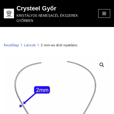
Crysteel Győr
Skip
KRISTÁLYOS NEMESACÉL ÉKSZEREK
to
GYŐRBEN
content
Kezdőlap
\
Láncok
\
2 mm-es drót nyaklánc