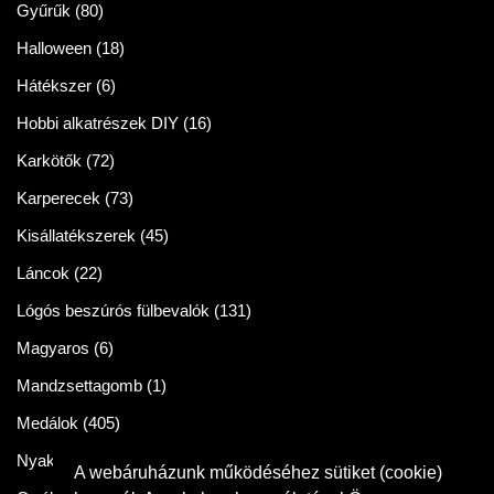
Gyűrűk
(80)
Halloween
(18)
Hátékszer
(6)
Hobbi alkatrészek DIY
(16)
Karkötők
(72)
Karperecek
(73)
Kisállatékszerek
(45)
Láncok
(22)
Lógós beszúrós fülbevalók
(131)
Magyaros
(6)
Mandzsettagomb
(1)
Medálok
(405)
Nyakláncok
(86)
A webáruházunk működéséhez sütiket (cookie)