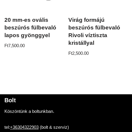
20 mm-es ovális
Virág formájú
beszúrós fülbevaló
beszúrós fülbevaló
lapos gyönggyel
Rivoli víztiszta
kristállyal
Ft
7,500.00
Ft
2,500.00
Bolt
Köszöntünk a boltunkban.
tel:
+36304322903
(bolt & szerviz)