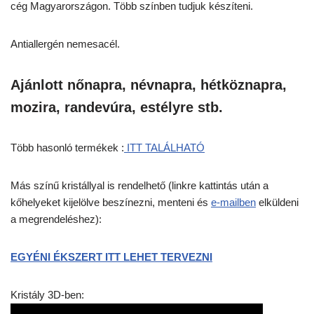
cég Magyarországon. Több színben tudjuk készíteni.
Antiallergén nemesacél.
Ajánlott nőnapra, névnapra, hétköznapra,
mozira, randevúra, estélyre stb.
Több hasonló termékek :
ITT TALÁLHATÓ
Más színű kristállyal is rendelhető (linkre kattintás után a
kőhelyeket kijelölve beszínezni, menteni és
e-mailben
elküldeni
a megrendeléshez):
EGYÉNI ÉKSZERT ITT LEHET TERVEZNI
Kristály 3D-ben: