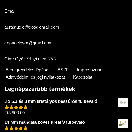
Email:
aurastudio@googlemail.com
crysteelgyor@gmail.com
Cím: Győr Zrínyi utca 37/3
A megrendelés lépései
ÁSZF
Impresszum
Adatvédelmi és jogi nyilatkozat
Kapcsolat
Legnépszerűbb termékek
3 x 5,3 és 3 mm kristályos beszúrós fülbevaló
Ft
3,900.00
Értékelés:
5.00
/ 5
14 mm mandala köves kreatív fülbevaló