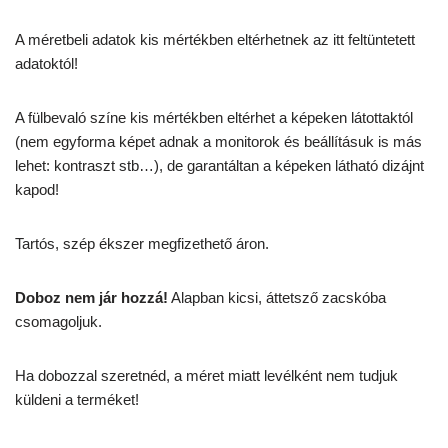
A méretbeli adatok kis mértékben eltérhetnek az itt feltüntetett
adatoktól!
A fülbevaló színe kis mértékben eltérhet a képeken látottaktól
(nem egyforma képet adnak a monitorok és beállításuk is más
lehet: kontraszt stb…), de garantáltan a képeken látható dizájnt
kapod!
Tartós, szép ékszer megfizethető áron.
Doboz nem jár hozzá!
Alapban kicsi, áttetsző zacskóba
csomagoljuk.
Ha dobozzal szeretnéd, a méret miatt levélként nem tudjuk
küldeni a terméket!