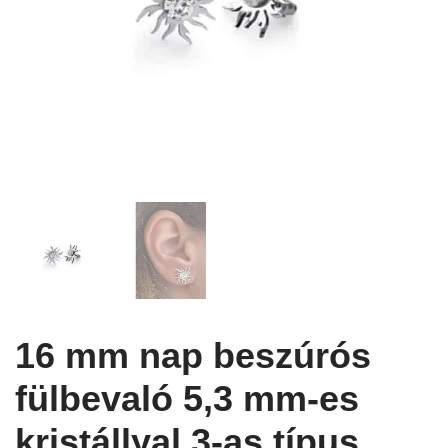
16 mm nap beszúrós
fülbevaló 5,3 mm-es
kristállyal 3-as típus