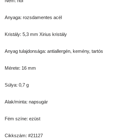
Nem: női
Anyaga: rozsdamentes acél
Kristály: 5,3 mm Xirius kristály
Anyag tulajdonsága: antiallergén, kemény, tartós
Mérete: 16 mm
Súlya: 0,7 g
Alak/minta: napsugár
Fém színe: ezüst
Cikkszám: #21127