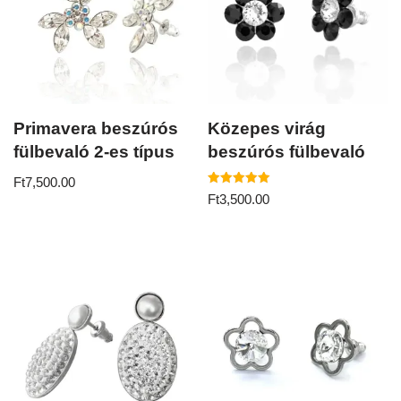
Primavera beszúrós
Közepes virág
fülbevaló 2-es típus
beszúrós fülbevaló
Ft
7,500.00
Értékelés:
Ft
3,500.00
5.00
/ 5