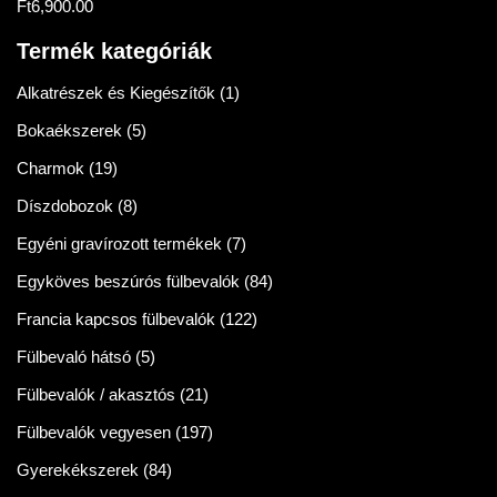
Ft
6,900.00
Értékelés:
5.00
/ 5
Termék kategóriák
Alkatrészek és Kiegészítők
(1)
Bokaékszerek
(5)
Charmok
(19)
Díszdobozok
(8)
Egyéni gravírozott termékek
(7)
Egyköves beszúrós fülbevalók
(84)
Francia kapcsos fülbevalók
(122)
Fülbevaló hátsó
(5)
Fülbevalók / akasztós
(21)
Fülbevalók vegyesen
(197)
Gyerekékszerek
(84)