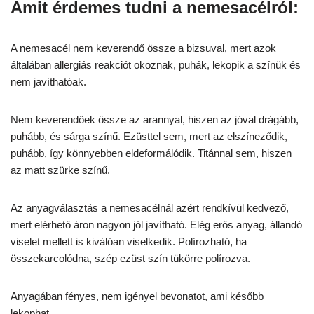
Amit érdemes tudni a nemesacélról:
A nemesacél nem keverendő össze a bizsuval, mert azok
általában allergiás reakciót okoznak, puhák, lekopik a színük és
nem javíthatóak.
Nem keverendőek össze az arannyal, hiszen az jóval drágább,
puhább, és sárga színű. Ezüsttel sem, mert az elszíneződik,
puhább, így könnyebben eldeformálódik. Titánnal sem, hiszen
az matt szürke színű.
Az anyagválasztás a nemesacélnál azért rendkívül kedvező,
mert elérhető áron nagyon jól javítható. Elég erős anyag, állandó
viselet mellett is kiválóan viselkedik. Polírozható, ha
összekarcolódna, szép ezüst szín tükörre polírozva.
Anyagában fényes, nem igényel bevonatot, ami később
lekophat.