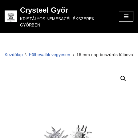
Crysteel Győr
Skip
KRISTÁLYOS NEMESACÉL ÉKSZEREK
to
GYŐRBEN
content
Kezdőlap
\
Fülbevalók vegyesen
\
16 mm nap beszúrós fülbevaló 5