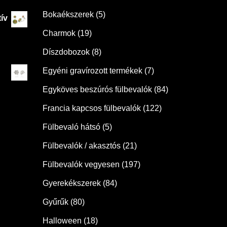
Bokaékszerek
(5)
ív
Charmok
(19)
Díszdobozok
(8)
Egyéni gravírozott termékek
(7)
Egyköves beszúrós fülbevalók
(84)
Francia kapcsos fülbevalók
(122)
Fülbevaló hátsó
(5)
Fülbevalók / akasztós
(21)
Fülbevalók vegyesen
(197)
Gyerekékszerek
(84)
Gyűrűk
(80)
Halloween
(18)