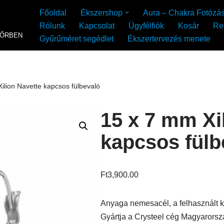
Főoldal
Ékszershop
Aura – Chakra Fotózá
Rólunk
Kapcsolat
Ügyfélfiók
Kosár
Re
YŐRBEN
Gyűrűméret segédlet
Ékszertervezés menete
ilion Navette kapcsos fülbevaló
15 x 7 mm Xi
kapcsos fülb
Ft
3,900.00
Anyaga nemesacél, a felhasznált kr
Gyártja a Crysteel cég Magyarorsz