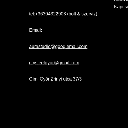
Kapcso
tel:
+36304322903
(bolt & szerviz)
Email:
aurastudio@googlemail.com
crysteelgyor@gmail.com
Cím: Győr Zrínyi utca 37/3