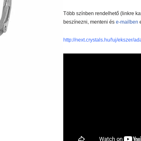
Több színben rendelhető (linkre kat
beszínezni, menteni és
e-mailben
http://next.crystals.hu/!uj/ekszer/a