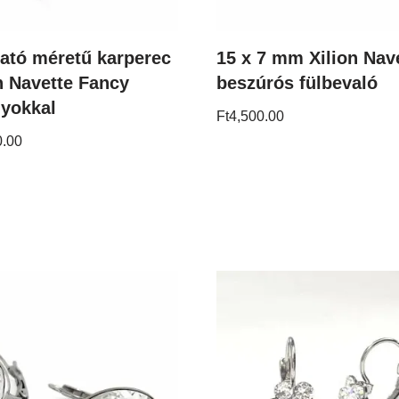
ható méretű karperec
15 x 7 mm Xilion Nav
n Navette Fancy
beszúrós fülbevaló
lyokkal
Ft
4,500.00
0.00