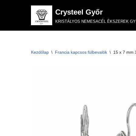
Crysteel Győr
Skip
KRISTÁLYOS NEMESACÉL ÉKSZEREK G
to
content
Kezdőlap
\
Francia kapcsos fülbevalók
\
15 x 7 mm X