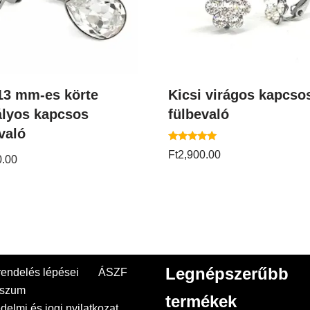
13 mm-es körte
Kicsi virágos kapcso
ályos kapcsos
fülbevaló
való
Értékelés:
Ft
2,900.00
5.00
0.00
/ 5
Legnépszerűbb
endelés lépései
ÁSZF
sszum
termékek
delmi és jogi nyilatkozat