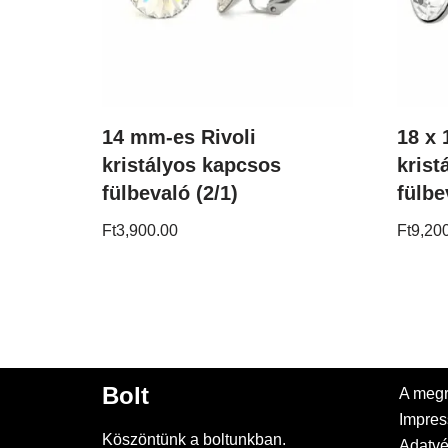
14 mm-es Rivoli
18 x 
kristályos kapcsos
krist
fülbevaló (2/1)
fülbe
Ft
3,900.00
Ft
9,20
Bolt
A megr
Impre
Köszöntünk a boltunkban.
Adatvé