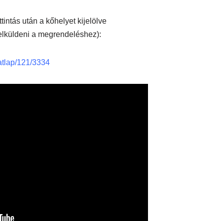
tintás után a kőhelyet kijelölve
elküldeni a megrendeléshez):
datlap/121/3334