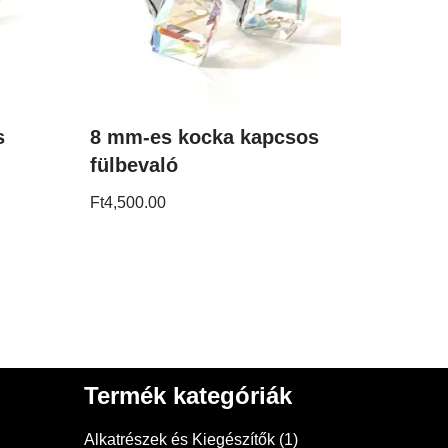
s
8 mm-es kocka kapcsos
fülbevaló
Ft
4,500.00
Termék kategóriák
Alkatrészek és Kiegészítők
(1)