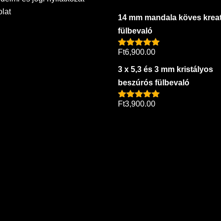
lat
14 mm mandala köves kreat
fülbevaló
Ft
6,900.00
Értékelés:
5.00
/ 5
3 x 5,3 és 3 mm kristályos
beszúrós fülbevaló
Ft
3,900.00
Értékelés:
5.00
/ 5