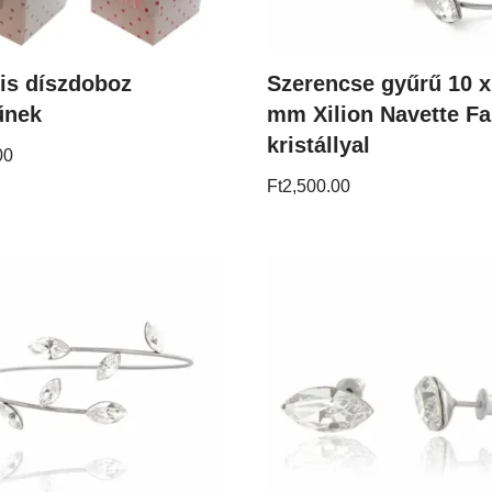
is díszdoboz
Szerencse gyűrű 10 x
űnek
mm Xilion Navette F
kristállyal
00
Ft
2,500.00