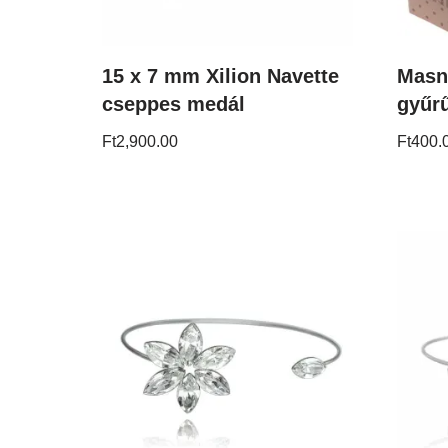
15 x 7 mm Xilion Navette
Masn
cseppes medál
gyűr
Ft
2,900.00
Ft
400.