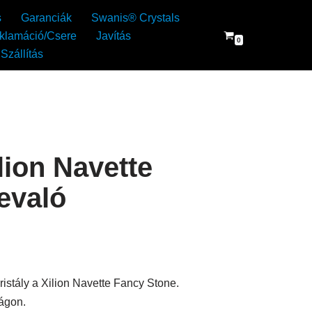
s
Garanciák
Swanis® Crystals
klamáció/Csere
Javítás
0
Szállítás
lion Navette
evaló
istály a Xilion Navette Fancy Stone.
ágon.