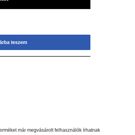
árba teszem
terméket már megvásárolt felhasználók írhatnak