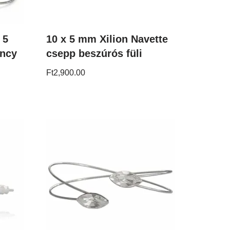
 5
10 x 5 mm Xilion Navette
ancy
csepp beszúrós füli
Ft
2,900.00