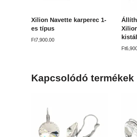
Xilion Navette karperec 1-
Állít
es típus
Xilio
kistá
Ft
7,900.00
Ft
6,90
Kapcsolódó termékek