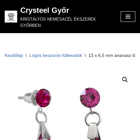
Crysteel Győr
Skip
KRISTÁLYOS NEMESACÉL ÉKSZEREK
to
GYŐRBEN
content
Kezdőlap
\
Lógós beszúrós fülbevalók
\
13 x 6,5 mm ananász lógó