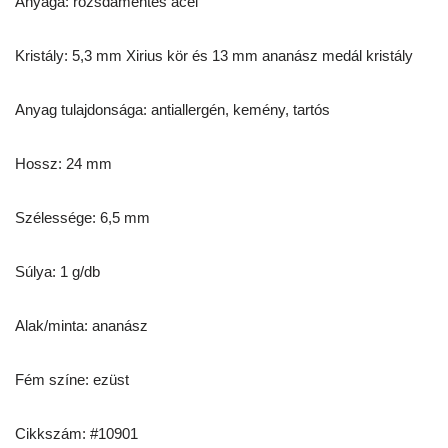
Anyaga: rozsdamentes acél
Kristály: 5,3 mm Xirius kör és 13 mm ananász medál kristály
Anyag tulajdonsága: antiallergén, kemény, tartós
Hossz: 24 mm
Szélessége: 6,5 mm
Súlya: 1 g/db
Alak/minta: ananász
Fém színe: ezüst
Cikkszám: #10901