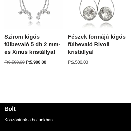
Szirom lógós
Fészek formájú lógós
fülbevaló 5 db 2 mm-
fülbevaló Rivoli
es Xirius kristállyal
kristállyal
Ft
6,500.00
Ft
5,900.00
Ft
6,500.00
Bolt
Köszöntünk a boltunkban.