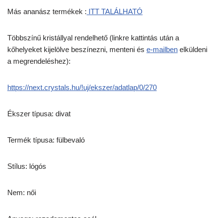
Más ananász termékek :
ITT TALÁLHATÓ
Többszínű kristállyal rendelhető (linkre kattintás után a
kőhelyeket kijelölve beszínezni, menteni és
e-mailben
elküldeni
a megrendeléshez):
https://next.crystals.hu/!uj/ekszer/adatlap/0/270
Ékszer típusa: divat
Termék típusa: fülbevaló
Stílus: lógós
Nem: női