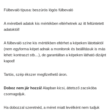
Fülbevaló típusa: beszúrós lógós fülbevaló
A méretbeli adatok kis mértékben eltérhetnek az itt feltüntetett
adatoktól!
A fülbevaló színe kis mértékben eltérhet a képeken látottaktól
(nem egyforma képet adnak a monitorok és beállításuk is más
lehet: kontraszt stb…), de garantáltan a képeken látható dizájnt
kapod!
Tartós, szép ékszer megfizethető áron.
Doboz nem jár hozzá!
Alapban kicsi, áttetsző zacskóba
csomagoljuk.
Ha dobozzal szeretnéd, a méret miatt levélként nem tudjuk