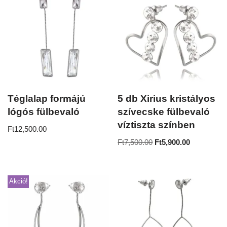
Téglalap formájú
5 db Xirius kristályos
lógós fülbevaló
szívecske fülbevaló
víztiszta színben
Ft
12,500.00
Ft
7,500.00
Ft
5,900.00
Akció!