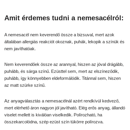
Amit érdemes tudni a nemesacélról:
A nemesacél nem keverendő össze a bizsuval, mert azok
általában allergiás reakciót okoznak, puhák, lekopik a színük és
nem javíthatóak.
Nem keverendőek össze az arannyal, hiszen az jóval drágább,
puhább, és sárga színű. Ezüsttel sem, mert az elszíneződik,
puhább, így könnyebben eldeformálódik. Titánnal sem, hiszen
az matt szürke színű.
Az anyagválasztás a nemesacélnál azért rendkívül kedvező,
mert elérhető áron nagyon jól javítható. Elég erős anyag, állandó
viselet mellett is kiválóan viselkedik. Polírozható, ha
összekarcolódna, szép ezüst szín tükörre polírozva.