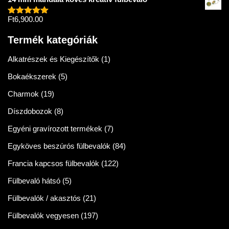
Ft
6,900.00
Értékelés:
5.00
/ 5
Termék kategóriák
Alkatrészek és Kiegészítők
(1)
Bokaékszerek
(5)
Charmok
(19)
Díszdobozok
(8)
Egyéni gravírozott termékek
(7)
Egyköves beszúrós fülbevalók
(84)
Francia kapcsos fülbevalók
(122)
Fülbevaló hátsó
(5)
Fülbevalók / akasztós
(21)
Fülbevalók vegyesen
(197)