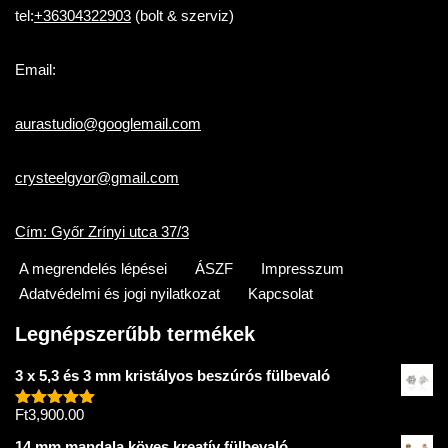
tel:
+36304322903
(bolt & szerviz)
Email:
aurastudio@googlemail.com
crysteelgyor@gmail.com
Cím: Győr Zrínyi utca 37/3
A megrendelés lépései
ÁSZF
Impresszum
Adatvédelmi és jogi nyilatkozat
Kapcsolat
Legnépszerűbb termékek
3 x 5,3 és 3 mm kristályos beszúrós fülbevaló
Ft
3,900.00
Értékelés:
5.00
/ 5
14 mm mandala köves kreatív fülbevaló