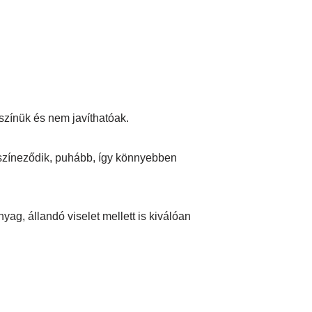
színük és nem javíthatóak.
lszíneződik, puhább, így könnyebben
ag, állandó viselet mellett is kiválóan