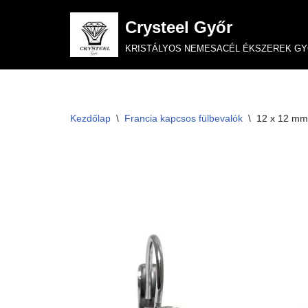
Crysteel Győr
Skip
KRISTÁLYOS NEMESACÉL ÉKSZEREK G
to
content
Kezdőlap
\
Francia kapcsos fülbevalók
\
12 x 12 mm-