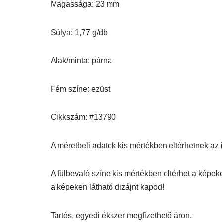
Magassága: 23 mm
Súlya: 1,77 g/db
Alak/minta: párna
Fém színe: ezüst
Cikkszám: #13790
A méretbeli adatok kis mértékben eltérhetnek az itt
A fülbevaló színe kis mértékben eltérhet a képek
a képeken látható dizájnt kapod!
Tartós, egyedi ékszer megfizethető áron.