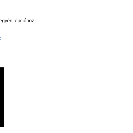
 egyéni opcióhoz.
Ó