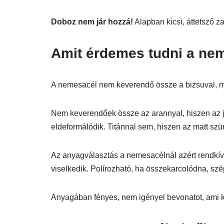
Doboz nem jár hozzá!
Alapban kicsi, áttetsző 
Amit érdemes tudni a nem
A nemesacél nem keverendő össze a bizsuval, mer
Nem keverendőek össze az arannyal, hiszen az j
eldeformálódik. Titánnal sem, hiszen az matt szü
Az anyagválasztás a nemesacélnál azért rendkívül
viselkedik. Polírozható, ha összekarcolódna, szép
Anyagában fényes, nem igényel bevonatot, ami 