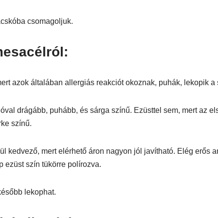
zacskóba csomagoljuk.
esacélról:
t azok általában allergiás reakciót okoznak, puhák, lekopik a 
óval drágább, puhább, és sárga színű. Ezüsttel sem, mert az e
rke színű.
 kedvező, mert elérhető áron nagyon jól javítható. Elég erős any
 ezüst szín tükörre polírozva.
később lekophat.