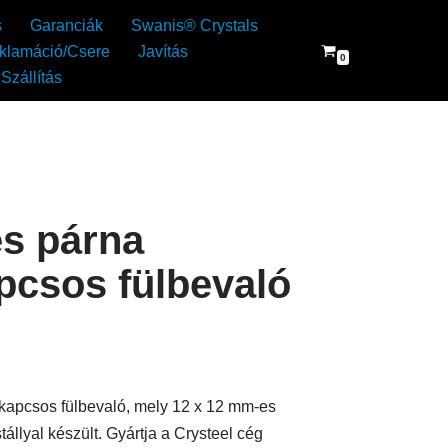
s
Garanciák
Swanis® Crystals
klamáció/Csere
Javítás
0
Szállítás
es párna
apcsos fülbevaló
kapcsos fülbevaló, mely 12 x 12 mm-es
állyal készült. Gyártja a Crysteel cég