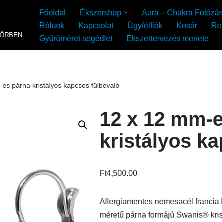
Főoldal
Ékszershop
Aura – Chakra Fotózá
Rólunk
Kapcsolat
Ügyfélfiók
Kosár
Re
YŐRBEN
Gyűrűméret segédlet
Ékszertervezés menete
es párna kristályos kapcsos fülbevaló
12 x 12 mm-
kristályos k
Ft
4,500.00
Allergiamentes nemesacél francia 
méretű párna formájú Swanis® krist