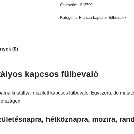
Cikkszám:
#13790
Kategória:
Francia kapcsos fülbevalók
nyek (0)
tályos kapcsos fülbevaló
na kristállyal díszített kapcsos fülbevaló. Egyszerű, de mutatós
rországon.
zületésnapra, hétköznapra, mozira, rand