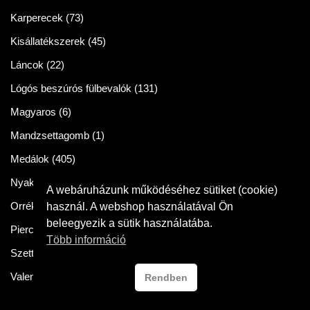
Karperecek
(73)
Kisállatékszerek
(45)
Láncok
(22)
Lógós beszúrós fülbevalók
(131)
Magyaros
(6)
Mandzsettagomb
(1)
Medálok
(405)
Nyakláncok
(86)
A webáruházunk működéséhez sütiket (cookie)
Orrékszer
(2)
használ. A webshop használatával Ön
beleegyezik a sütik használatába.
Piercingek
(11)
Több információ
Szettek
(57)
Valentin napra
(54)
Rendben
Crysteel Gyor