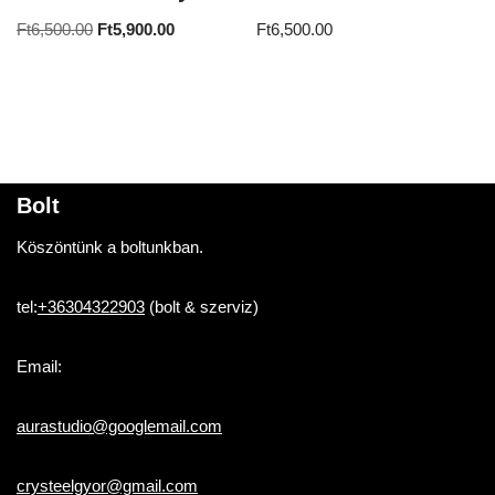
Ft
6,500.00
Ft
5,900.00
Ft
6,500.00
Bolt
Köszöntünk a boltunkban.
tel:
+36304322903
(bolt & szerviz)
Email:
aurastudio@googlemail.com
crysteelgyor@gmail.com