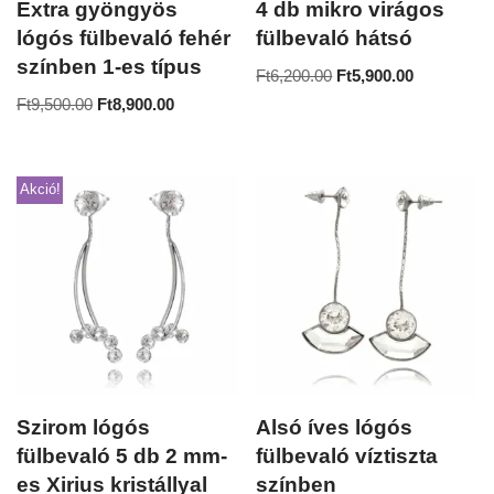
Extra gyöngyös
4 db mikro virágos
lógós fülbevaló fehér
fülbevaló hátsó
színben 1-es típus
Ft
6,200.00
Ft
5,900.00
Ft
9,500.00
Ft
8,900.00
Akció!
Szirom lógós
Alsó íves lógós
fülbevaló 5 db 2 mm-
fülbevaló víztiszta
es Xirius kristállyal
színben