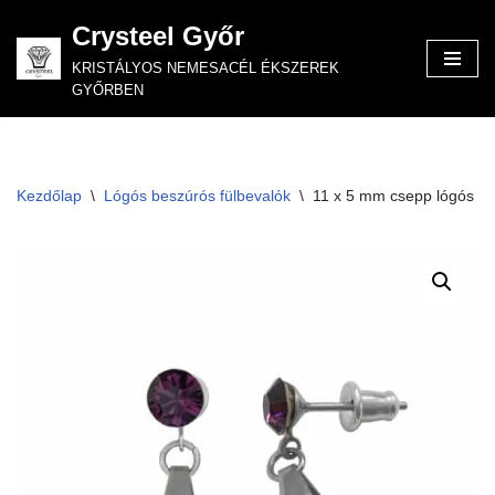
Crysteel Győr
Skip
KRISTÁLYOS NEMESACÉL ÉKSZEREK
to
GYŐRBEN
content
Kezdőlap
\
Lógós beszúrós fülbevalók
\
11 x 5 mm csepp lógós fü