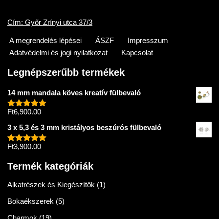
Cím: Győr Zrínyi utca 37/3
A megrendelés lépései
ÁSZF
Impresszum
Adatvédelmi és jogi nyilatkozat
Kapcsolat
Legnépszerűbb termékek
14 mm mandala köves kreatív fülbevaló
Ft
6,900.00
Értékelés:
5.00
/ 5
3 x 5,3 és 3 mm kristályos beszúrós fülbevaló
Ft
3,900.00
Értékelés:
5.00
/ 5
Termék kategóriák
Alkatrészek és Kiegészítők
(1)
Bokaékszerek
(5)
Charmok
(19)