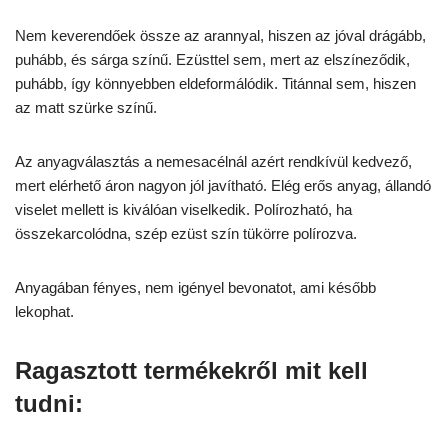
Nem keverendőek össze az arannyal, hiszen az jóval drágább,
puhább, és sárga színű. Ezüsttel sem, mert az elszíneződik,
puhább, így könnyebben eldeformálódik. Titánnal sem, hiszen
az matt szürke színű.
Az anyagválasztás a nemesacélnál azért rendkívül kedvező,
mert elérhető áron nagyon jól javítható. Elég erős anyag, állandó
viselet mellett is kiválóan viselkedik. Polírozható, ha
összekarcolódna, szép ezüst szín tükörre polírozva.
Anyagában fényes, nem igényel bevonatot, ami később
lekophat.
Ragasztott termékekről mit kell
tudni: