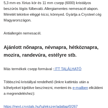
5,3 mm-es Xirius kör és 11 mm csepp (6000) kristályos
beszúrós lógós fülbevaló. Allergiamentes nemesacél alapon.
Méretét tekintve eléggé kicsi, könnyed. Gyártja a Crysteel cég
Magyarországon.
Antiallergén nemesacél.
Ajánlott nőnapra, névnapra, hétköznapra,
mozira, randevúra, estélyre stb.
Más termékek csepp formával :
ITT TALÁLHATÓ
Többszínű kristállyal rendelhető (linkre kattintás után a
kőhelyeket kijelölve beszínezni, menteni és
e-mailben
elküldeni
a megrendeléshez):
https://next.crystals.hu/!uj/ekszer/adatlap/0/267