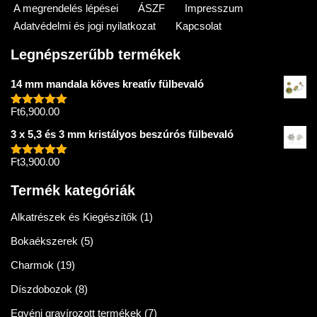
A megrendelés lépései
ÁSZF
Impresszum
Adatvédelmi és jogi nyilatkozat
Kapcsolat
Legnépszerűbb termékek
14 mm mandala köves kreatív fülbevaló
Ft
6,900.00
Értékelés:
5.00
/ 5
3 x 5,3 és 3 mm kristályos beszúrós fülbevaló
Ft
3,900.00
Értékelés:
5.00
/ 5
Termék kategóriák
Alkatrészek és Kiegészítők
(1)
Bokaékszerek
(5)
Charmok
(19)
Díszdobozok
(8)
Egyéni gravírozott termékek
(7)