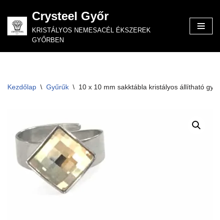
Crysteel Győr
Skip
KRISTÁLYOS NEMESACÉL ÉKSZEREK
to
GYŐRBEN
content
Kezdőlap
\
Gyűrűk
\
10 x 10 mm sakktábla kristályos állítható gyű