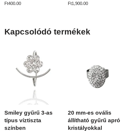
Ft
400.00
Ft
1,900.00
Kapcsolódó termékek
Smiley gyűrű 3-as
20 mm-es ovális
típus víztiszta
állítható gyűrű apró
színben
kristályokkal