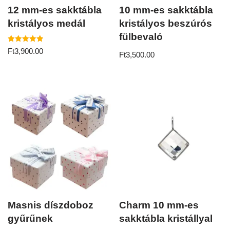
12 mm-es sakktábla
10 mm-es sakktábla
kristályos medál
kristályos beszúrós
fülbevaló
Értékelés:
Ft
3,900.00
Ft
3,500.00
5.00
/ 5
Masnis díszdoboz
Charm 10 mm-es
gyűrűnek
sakktábla kristállyal