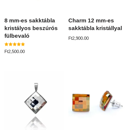
8 mm-es sakktábla
Charm 12 mm-es
kristályos beszúrós
sakktábla kristállyal
fülbevaló
Ft
2,900.00
Értékelés:
Ft
2,500.00
5.00
/ 5