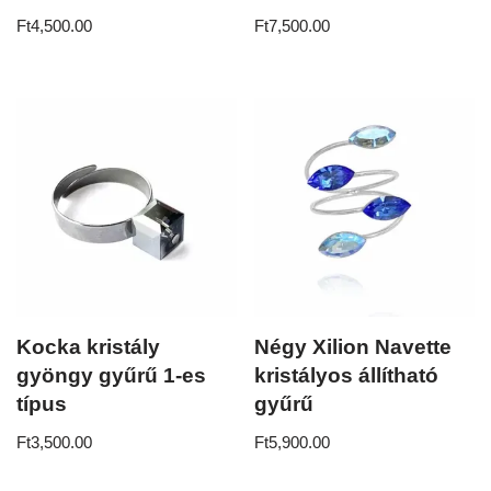
Ft
4,500.00
Ft
7,500.00
Kocka kristály
Négy Xilion Navette
gyöngy gyűrű 1-es
kristályos állítható
típus
gyűrű
Ft
3,500.00
Ft
5,900.00