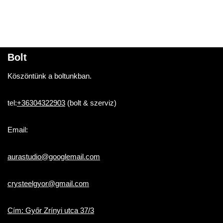
Bolt
Köszöntünk a boltunkban.
tel:
+36304322903
(bolt & szerviz)
Email:
aurastudio@googlemail.com
crysteelgyor@gmail.com
Cím: Győr Zrínyi utca 37/3