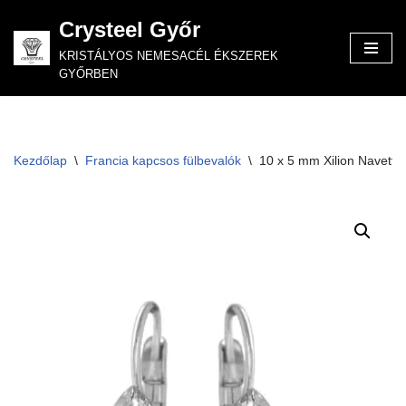
Crysteel Győr
Skip
KRISTÁLYOS NEMESACÉL ÉKSZEREK
to
GYŐRBEN
content
Kezdőlap
\
Francia kapcsos fülbevalók
\
10 x 5 mm Xilion Navette