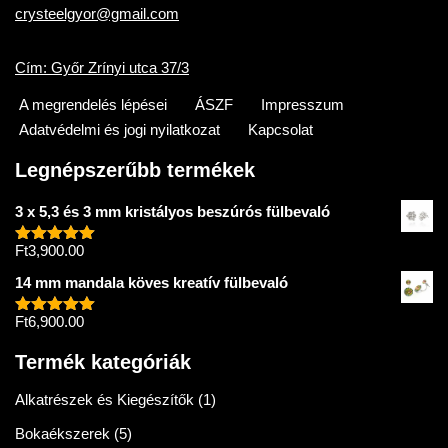
crysteelgyor@gmail.com
Cím: Győr Zrínyi utca 37/3
A megrendelés lépései
ÁSZF
Impresszum
Adatvédelmi és jogi nyilatkozat
Kapcsolat
Legnépszerűbb termékek
3 x 5,3 és 3 mm kristályos beszúrós fülbevaló
Ft
3,900.00
Értékelés:
5.00
/ 5
14 mm mandala köves kreatív fülbevaló
Ft
6,900.00
Értékelés:
5.00
/ 5
Termék kategóriák
Alkatrészek és Kiegészítők
(1)
Bokaékszerek
(5)