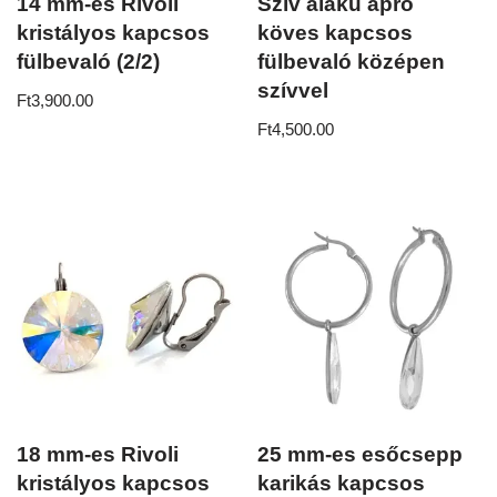
14 mm-es Rivoli
Szív alakú apró
kristályos kapcsos
köves kapcsos
fülbevaló (2/2)
fülbevaló középen
szívvel
Ft
3,900.00
Ft
4,500.00
18 mm-es Rivoli
25 mm-es esőcsepp
kristályos kapcsos
karikás kapcsos