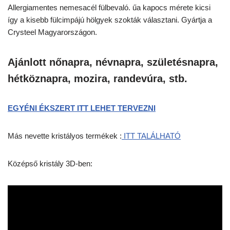
Allergiamentes nemesacél fülbevaló. űa kapocs mérete kicsi
így a kisebb fülcimpájú hölgyek szokták választani. Gyártja a
Crysteel Magyarországon.
Ajánlott nőnapra, névnapra, születésnapra,
hétköznapra, mozira, randevúra, stb.
EGYÉNI ÉKSZERT ITT LEHET TERVEZNI
Más nevette kristályos termékek :
ITT TALÁLHATÓ
Középső kristály 3D-ben: