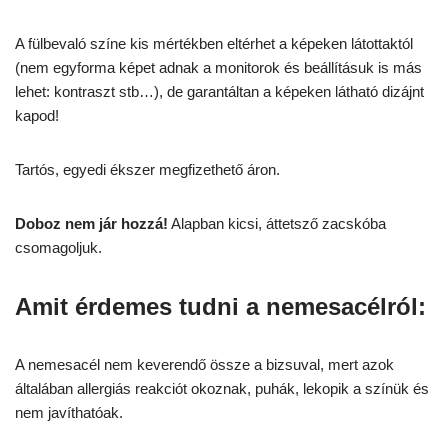
A fülbevaló színe kis mértékben eltérhet a képeken látottaktól
(nem egyforma képet adnak a monitorok és beállításuk is más
lehet: kontraszt stb…), de garantáltan a képeken látható dizájnt
kapod!
Tartós, egyedi ékszer megfizethető áron.
Doboz nem jár hozzá!
Alapban kicsi, áttetsző zacskóba
csomagoljuk.
Amit érdemes tudni a nemesacélról:
A nemesacél nem keverendő össze a bizsuval, mert azok
általában allergiás reakciót okoznak, puhák, lekopik a színük és
nem javíthatóak.