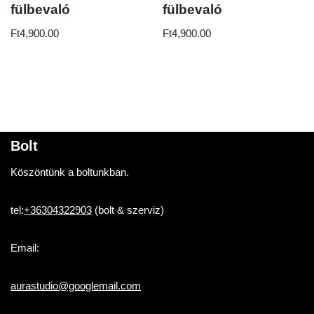
fülbevaló
fülbevaló
Ft
4,900.00
Ft
4,900.00
Bolt
Köszöntünk a boltunkban.
tel:
+36304322903
(bolt & szerviz)
Email:
aurastudio@googlemail.com