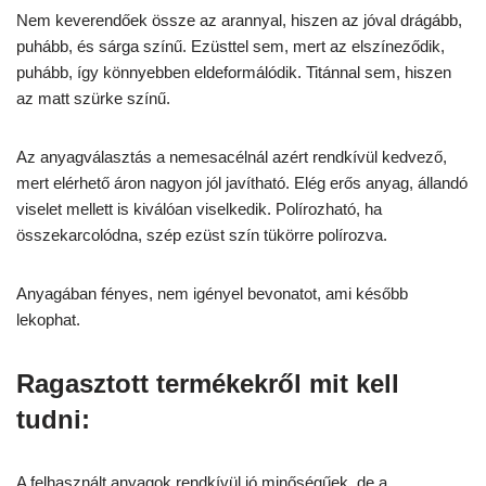
Nem keverendőek össze az arannyal, hiszen az jóval drágább,
puhább, és sárga színű. Ezüsttel sem, mert az elszíneződik,
puhább, így könnyebben eldeformálódik. Titánnal sem, hiszen
az matt szürke színű.
Az anyagválasztás a nemesacélnál azért rendkívül kedvező,
mert elérhető áron nagyon jól javítható. Elég erős anyag, állandó
viselet mellett is kiválóan viselkedik. Polírozható, ha
összekarcolódna, szép ezüst szín tükörre polírozva.
Anyagában fényes, nem igényel bevonatot, ami később
lekophat.
Ragasztott termékekről mit kell
tudni:
A felhasznált anyagok rendkívül jó minőségűek, de a