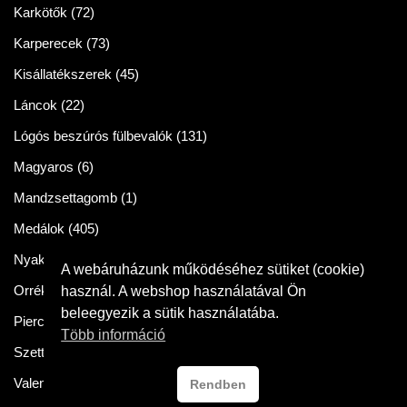
Karkötők
(72)
Karperecek
(73)
Kisállatékszerek
(45)
Láncok
(22)
Lógós beszúrós fülbevalók
(131)
Magyaros
(6)
Mandzsettagomb
(1)
Medálok
(405)
Nyakláncok
(86)
A webáruházunk működéséhez sütiket (cookie)
Orrékszer
(2)
használ. A webshop használatával Ön
beleegyezik a sütik használatába.
Piercingek
(11)
Több információ
Szettek
(57)
Valentin napra
(54)
Rendben