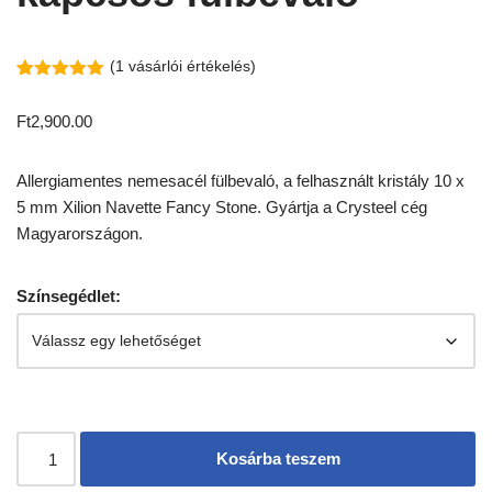
(
1
vásárlói értékelés)
Értékelés
1
5.00
az 5-
Ft
2,900.00
ből,
értékelés
alapján
Allergiamentes nemesacél fülbevaló, a felhasznált kristály 10 x
5 mm Xilion Navette Fancy Stone. Gyártja a Crysteel cég
Magyarországon.
Színsegédlet:
Kosárba teszem