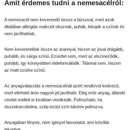
Amit érdemes tudni a nemesacélról:
A nemesacél nem keverendő össze a bizsuval, mert azok
általában allergiás reakciót okoznak, puhák, lekopik a színük és
nem javíthatóak.
Nem keverendőek össze az arannyal, hiszen az jóval drágább,
puhább, és sárga színű. Ezüsttel sem, mert az elszíneződik,
puhább, így könnyebben eldeformálódik. Titánnal sem, hiszen
az matt szürke színű.
Az anyagválasztás a nemesacélnál azért rendkívül kedvező,
mert elérhető áron nagyon jól javítható. Elég erős anyag, állandó
viselet mellett is kiválóan viselkedik. Polírozható, ha
összekarcolódna, szép ezüst szín tükörre polírozva.
Anyagában fényes, nem igényel bevonatot, ami később
lekophat.