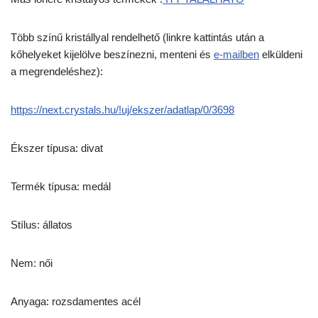
Több színű kristállyal rendelhető (linkre kattintás után a
kőhelyeket kijelölve beszínezni, menteni és
e-mailben
elküldeni
a megrendeléshez):
https://next.crystals.hu/!uj/ekszer/adatlap/0/3698
Ékszer típusa: divat
Termék típusa: medál
Stílus: állatos
Nem: női
Anyaga: rozsdamentes acél