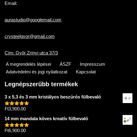
Email:
aurastudio@googlemail.com
crysteelgyor@gmail.com
Cím: Győr Zrínyi utca 37/3
A megrendelés lépései
ÁSZF
Impresszum
Adatvédelmi és jogi nyilatkozat
Kapcsolat
Legnépszerűbb termékek
3 x 5,3 és 3 mm kristályos beszúrós fülbevaló
Ft
3,900.00
Értékelés:
5.00
/ 5
14 mm mandala köves kreatív fülbevaló
Ft
6,900.00
Értékelés:
5.00
/ 5