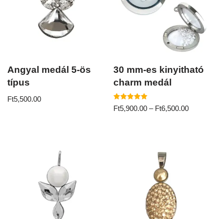
Angyal medál 5-ös
30 mm-es kinyitható
típus
charm medál
Ft
5,500.00
Értékelés:
Ft
5,900.00
–
Ft
6,500.00
5.00
/ 5