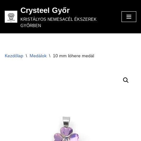
Crysteel Győr
Skip
KRISTÁLYOS NEMESACÉL ÉKSZEREK
to
GYŐRBEN
content
Kezdőlap
\
Medálok
\
10 mm lóhere medál