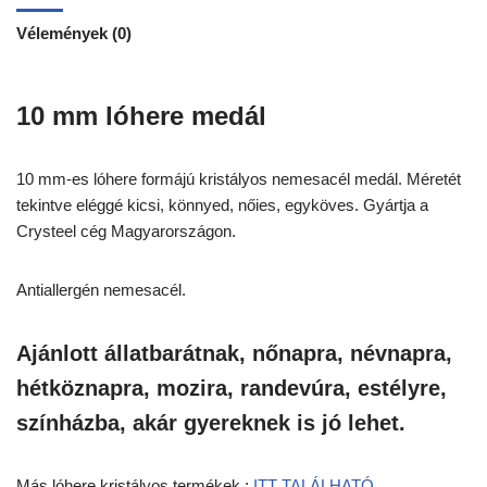
Vélemények (0)
10 mm lóhere medál
10 mm-es lóhere formájú kristályos nemesacél medál. Méretét
tekintve eléggé kicsi, könnyed, nőies, egyköves. Gyártja a
Crysteel cég Magyarországon.
Antiallergén nemesacél.
Ajánlott állatbarátnak, nőnapra, névnapra,
hétköznapra, mozira, randevúra, estélyre,
színházba, akár gyereknek is jó lehet.
Más lóhere kristályos termékek :
ITT TALÁLHATÓ