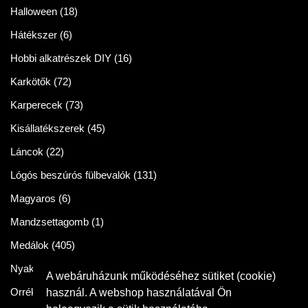
Halloween
(18)
Hátékszer
(6)
Hobbi alkatrészek DIY
(16)
Karkötők
(72)
Karperecek
(73)
Kisállatékszerek
(45)
Láncok
(22)
Lógós beszúrós fülbevalók
(131)
Magyaros
(6)
Mandzsettagomb
(1)
Medálok
(405)
Nyakláncok
(86)
A webáruházunk működéséhez sütiket (cookie)
Orrékszer
(2)
használ. A webshop használatával Ön