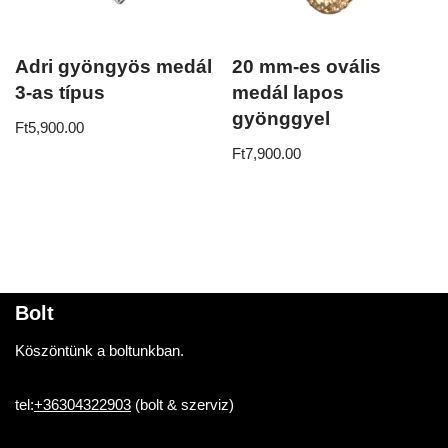
Adri gyöngyös medál
20 mm-es ovális
3-as típus
medál lapos
gyönggyel
Ft
5,900.00
Ft
7,900.00
Bolt
Köszöntünk a boltunkban.
tel:
+36304322903
(bolt & szerviz)