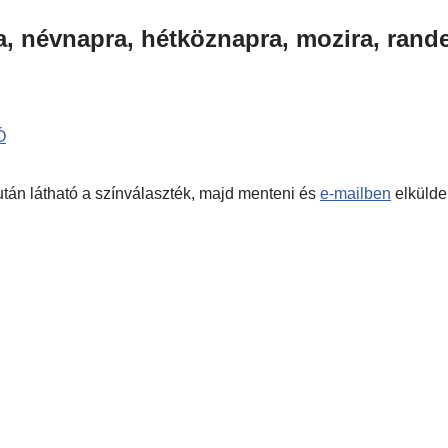
a, névnapra, hétköznapra, mozira, rande
Ó
s után látható a színválaszték, majd menteni és
e-mailben
elkülde