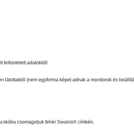
 feltüntetett adatoktól!
en látottaktól (nem egyforma képet adnak a monitorok és beállítá
 zacskóba csomagoljuk fehér Swanis® címkén.