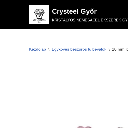
Crysteel Győr
Skip
KRISTÁLYOS NEMESACÉL ÉKSZEREK G
to
content
Kezdőlap
\
Egyköves beszúrós fülbevalók
\
10 mm ló