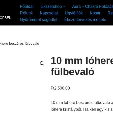
Főoldal
Ékszershop
Aura – Chakra Fotózá
Rólunk
Kapcsolat
Ügyfélfiók
Kosár
Re
YŐRBEN
Gyűrűméret segédlet
Ékszertervezés menete
here beszúrós fülbevaló
10 mm lóher
fülbevaló
Ft
2,500.00
10 mm lóhere beszúrós fülbevaló 
lóhere kristályból. Ha kell egy kis 