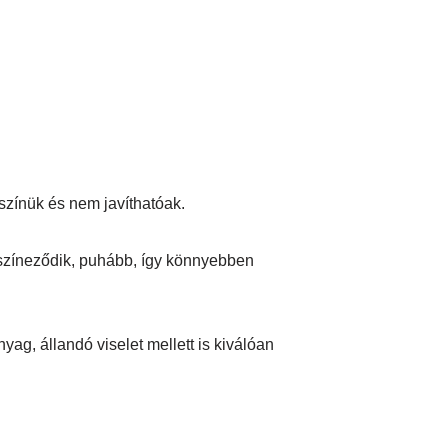
színük és nem javíthatóak.
lszíneződik, puhább, így könnyebben
ag, állandó viselet mellett is kiválóan