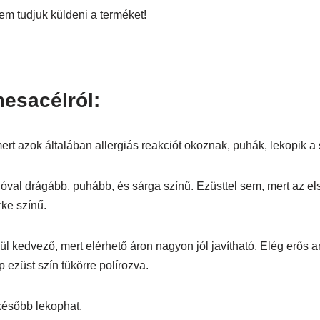
em tudjuk küldeni a terméket!
esacélról:
t azok általában allergiás reakciót okoznak, puhák, lekopik a 
óval drágább, puhább, és sárga színű. Ezüsttel sem, mert az e
rke színű.
 kedvező, mert elérhető áron nagyon jól javítható. Elég erős any
 ezüst szín tükörre polírozva.
később lekophat.