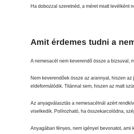
Ha dobozzal szeretnéd, a méret miatt levélként n
Amit érdemes tudni a nem
A nemesacél nem keverendő össze a bizsuval, mer
Nem keverendőek össze az arannyal, hiszen az j
eldeformálódik. Titánnal sem, hiszen az matt szü
Az anyagválasztás a nemesacélnál azért rendkívül
viselkedik. Polírozható, ha összekarcolódna, szép
Anyagában fényes, nem igényel bevonatot, ami 