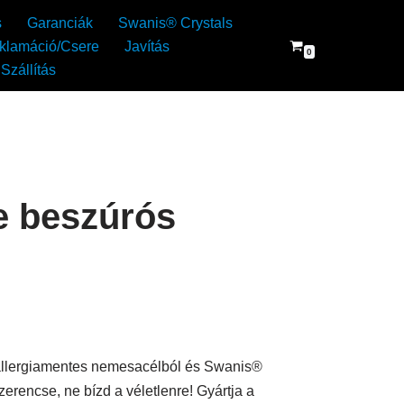
s
Garanciák
Swanis® Crystals
klamáció/Csere
Javítás
0
Szállítás
e beszúrós
allergiamentes nemesacélból és Swanis®
szerencse, ne bízd a véletlenre! Gyártja a