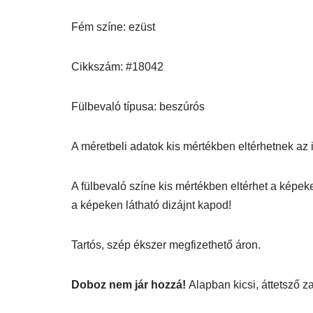
Fém színe: ezüst
Cikkszám: #18042
Fülbevaló típusa: beszúrós
A méretbeli adatok kis mértékben eltérhetnek az itt
A fülbevaló színe kis mértékben eltérhet a képek
a képeken látható dizájnt kapod!
Tartós, szép ékszer megfizethető áron.
Doboz nem jár hozzá!
Alapban kicsi, áttetsző