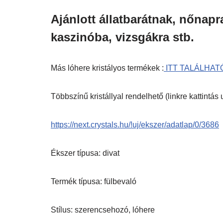
Ajánlott állatbarátnak, nőnapr
kaszinóba, vizsgákra stb.
Más lóhere kristályos termékek :
ITT TALÁLHAT
Többszínű kristállyal rendelhető (linkre kattintá
https://next.crystals.hu/!uj/ekszer/adatlap/0/3686
Ékszer típusa: divat
Termék típusa: fülbevaló
Stílus: szerencsehozó, lóhere