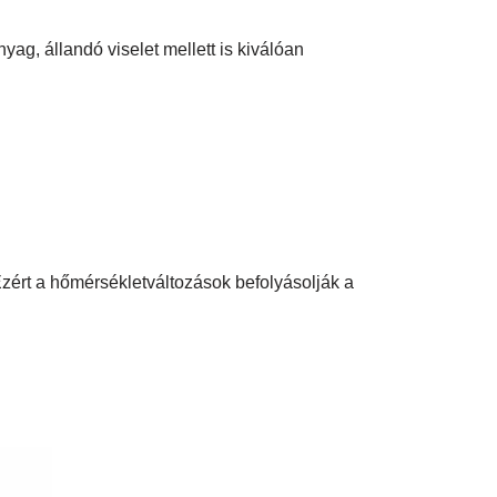
ag, állandó viselet mellett is kiválóan
zért a hőmérsékletváltozások befolyásolják a