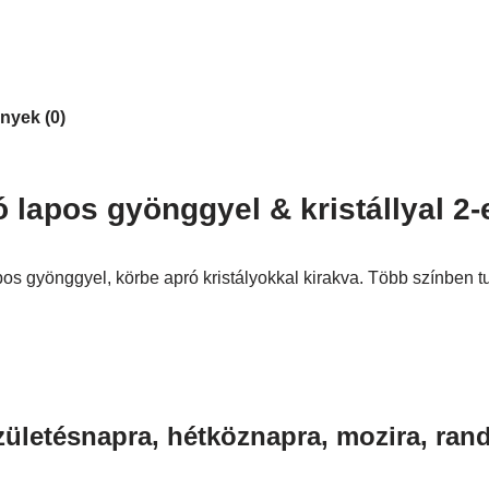
nyek (0)
lapos gyönggyel & kristállyal 2-
s gyönggyel, körbe apró kristályokkal kirakva. Több színben tud
zületésnapra, hétköznapra, mozira, rand