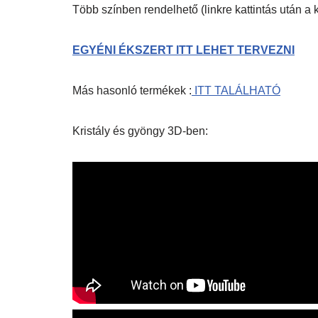
Több színben rendelhető (linkre kattintás után a
EGYÉNI ÉKSZERT ITT LEHET TERVEZNI
Más hasonló termékek :
ITT TALÁLHATÓ
Kristály és gyöngy 3D-ben: