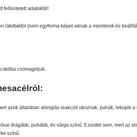
 feltüntetett adatoktól!
en látottaktól (nem egyforma képet adnak a monitorok és beállítá
zacskóba csomagoljuk.
esacélról:
t azok általában allergiás reakciót okoznak, puhák, lekopik a 
óval drágább, puhább, és sárga színű. Ezüsttel sem, mert az e
rke színű.