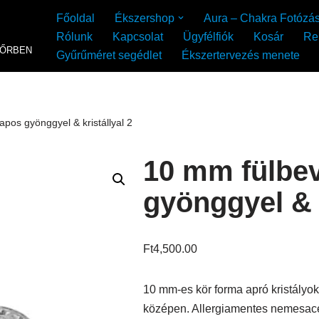
Főoldal
Ékszershop
Aura – Chakra Fotózá
Rólunk
Kapcsolat
Ügyfélfiók
Kosár
Re
YŐRBEN
Gyűrűméret segédlet
Ékszertervezés menete
apos gyönggyel & kristállyal 2
10 mm fülbev
gyönggyel & k
Ft
4,500.00
10 mm-es kör forma apró kristályo
középen. Allergiamentes nemesacél