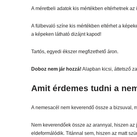
A méretbeli adatok kis mértékben eltérhetnek az itt
A fülbevaló színe kis mértékben eltérhet a képek
a képeken látható dizájnt kapod!
Tartós, egyedi ékszer megfizethető áron.
Doboz nem jár hozzá!
Alapban kicsi, áttetsző 
Amit érdemes tudni a nem
A nemesacél nem keverendő össze a bizsuval, mer
Nem keverendőek össze az arannyal, hiszen az j
eldeformálódik. Titánnal sem, hiszen az matt szü