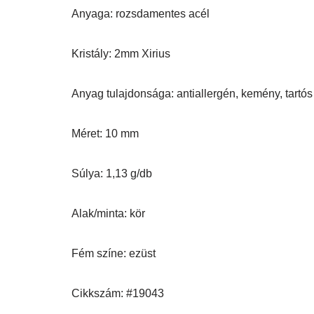
Anyaga: rozsdamentes acél
Kristály: 2mm Xirius
Anyag tulajdonsága: antiallergén, kemény, tartós
Méret: 10 mm
Súlya: 1,13 g/db
Alak/minta: kör
Fém színe: ezüst
Cikkszám: #19043