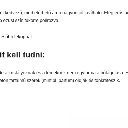
 kedvező, mert elérhető áron nagyon jól javítható. Elég erős any
 ezüst szín tükörre polírozva.
később lekophat.
 kell tudni:
de a kristályoknak és a fémeknek nem egyforma a hőtágulása. E
eton tartalmú szerek (mint pl. parfüm) oldják és tönkreteszik.