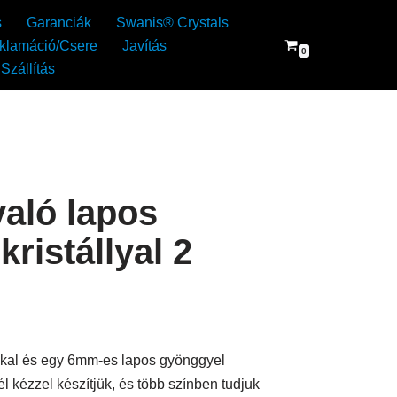
s
Garanciák
Swanis® Crystals
klamáció/Csere
Javítás
0
Szállítás
aló lapos
ristállyal 2
kkal és egy 6mm-es lapos gyönggyel
 kézzel készítjük, és több színben tudjuk