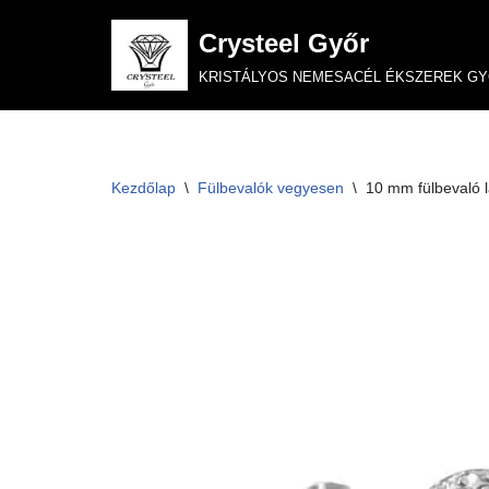
Crysteel Győr
Skip
KRISTÁLYOS NEMESACÉL ÉKSZEREK G
to
content
Kezdőlap
\
Fülbevalók vegyesen
\
10 mm fülbevaló l