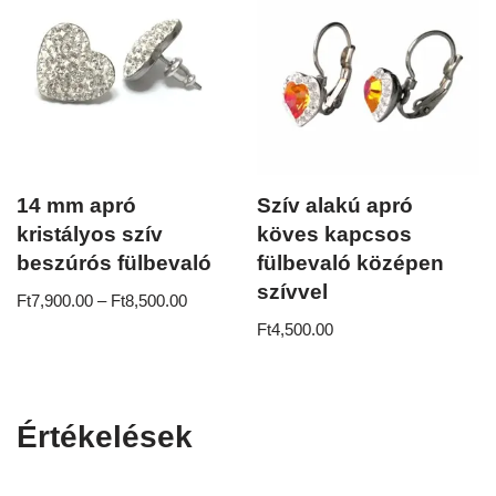
14 mm apró
Szív alakú apró
kristályos szív
köves kapcsos
beszúrós fülbevaló
fülbevaló középen
szívvel
Ft
7,900.00
–
Ft
8,500.00
Ft
4,500.00
Értékelések