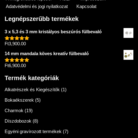
Adatvédelmi és jogi nyilatkozat
Kapcsolat
Legnépszerűbb termékek
3 x 5,3 és 3 mm kristályos beszúrós fülbevaló
Ft
3,900.00
Értékelés:
5.00
/ 5
14 mm mandala köves kreatív fülbevaló
Ft
6,900.00
Értékelés:
5.00
/ 5
Termék kategóriák
Alkatrészek és Kiegészítők
(1)
Bokaékszerek
(5)
Charmok
(19)
Díszdobozok
(8)
Egyéni gravírozott termékek
(7)