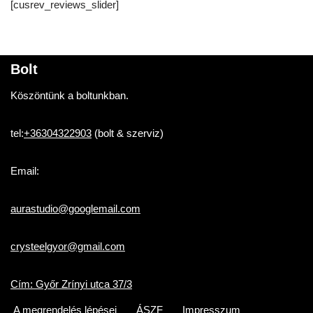
[cusrev_reviews_slider]
Bolt
Köszöntünk a boltunkban.
tel:
+36304322903
(bolt & szerviz)
Email:
aurastudio@googlemail.com
crysteelgyor@gmail.com
Cím: Győr Zrínyi utca 37/3
A megrendelés lépései
ÁSZF
Impresszum