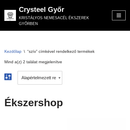
Crysteel Győr
Skip
KRISTÁLYOS NEMESACÉL ÉKSZEREK
to
GYŐRBEN
content
Kezdőlap
\
“szív” címkével rendelkező termékek
Mind a(z) 2 találat megjelenítve
Ékszershop