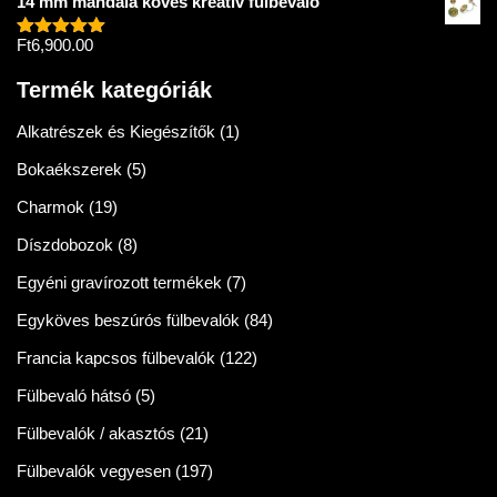
14 mm mandala köves kreatív fülbevaló
Ft
6,900.00
Értékelés:
5.00
/ 5
Termék kategóriák
Alkatrészek és Kiegészítők
(1)
Bokaékszerek
(5)
Charmok
(19)
Díszdobozok
(8)
Egyéni gravírozott termékek
(7)
Egyköves beszúrós fülbevalók
(84)
Francia kapcsos fülbevalók
(122)
Fülbevaló hátsó
(5)
Fülbevalók / akasztós
(21)
Fülbevalók vegyesen
(197)