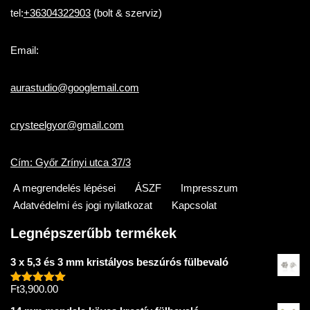
tel:
+36304322903
(bolt & szerviz)
Email:
aurastudio@googlemail.com
crysteelgyor@gmail.com
Cím: Győr Zrínyi utca 37/3
A megrendelés lépései
ÁSZF
Impresszum
Adatvédelmi és jogi nyilatkozat
Kapcsolat
Legnépszerűbb termékek
3 x 5,3 és 3 mm kristályos beszúrós fülbevaló
Ft
3,900.00
Értékelés:
5.00
/ 5