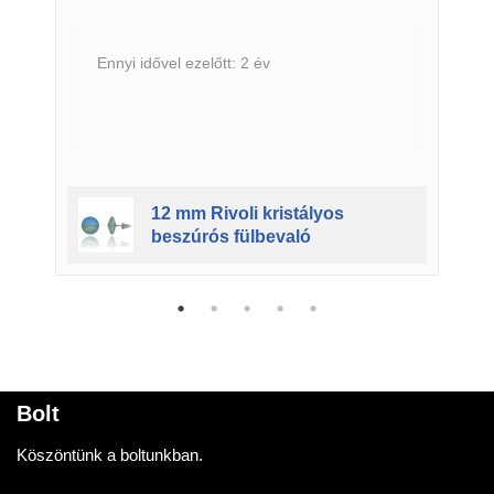
Ennyi idővel ezelőtt: 2 év
12 mm Rivoli kristályos
beszúrós fülbevaló
Bolt
Köszöntünk a boltunkban.