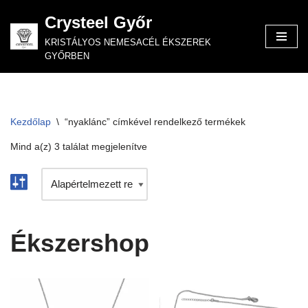
Crysteel Győr
Skip
KRISTÁLYOS NEMESACÉL ÉKSZEREK
to
GYŐRBEN
content
Kezdőlap
\
“nyaklánc” címkével rendelkező termékek
Mind a(z) 3 találat megjelenítve
Ékszershop