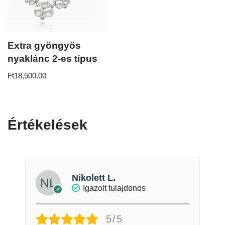
Extra gyöngyös
nyaklánc 2-es típus
Ft
18,500.00
Értékelések
Nikolett L.
Igazolt tulajdonos
5/5