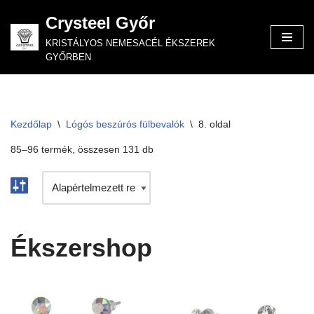
Crysteel Győr
Skip
KRISTÁLYOS NEMESACÉL ÉKSZEREK
to
GYŐRBEN
content
Kezdőlap
\
Lógós beszúrós fülbevalók
\
8. oldal
85–96 termék, összesen 131 db
Ékszershop