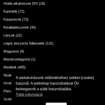
Hobbi alkatrészek DIY
(16)
Karkötők
(72)
Karperecek
(73)
Kisállatékszerek
(45)
Láncok
(22)
Lógós beszúrós fülbevalók
(131)
Magyaros
(6)
Mandzsettagomb
(1)
Medálok
(405)
Nyakláncok
(86)
A webáruházunk működéséhez sütiket (cookie)
Orrékszer
(2)
használ. A webshop használatával Ön
beleegyezik a sütik használatába.
Piercingek
(11)
Több információ
Szettek
(57)