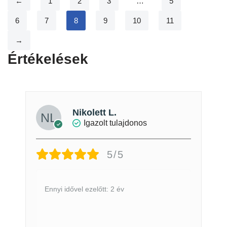
←
1
2
3
…
5
6
7
8
9
10
11
→
Értékelések
Nikolett L.
Igazolt tulajdonos
5/5
Ennyi idővel ezelőtt: 2 év