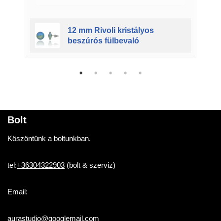
12 mm Rivoli kristályos
beszúrós fülbevaló
Bolt
Köszöntünk a boltunkban.
tel:
+36304322903
(bolt & szerviz)
Email:
aurastudio@googlemail.com