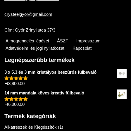
crysteelgyor@gmail.com
Cím: Győr Zrínyi utca 37/3
A megrendelés lépései
ÁSZF
Impresszum
Adatvédelmi és jogi nyilatkozat
Kapcsolat
Legnépszerűbb termékek
3 x 5,3 és 3 mm kristályos beszúrós fülbevaló
Ft
3,900.00
Értékelés:
5.00
/ 5
14 mm mandala köves kreatív fülbevaló
Ft
6,900.00
Értékelés:
5.00
/ 5
Termék kategóriák
Alkatrészek és Kiegészítők
(1)