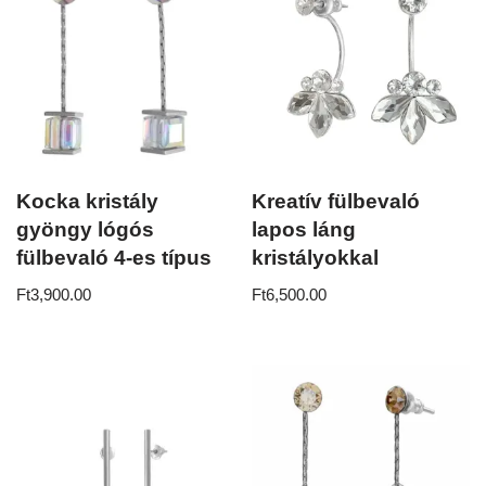
Kocka kristály
Kreatív fülbevaló
gyöngy lógós
lapos láng
fülbevaló 4-es típus
kristályokkal
Ft
3,900.00
Ft
6,500.00