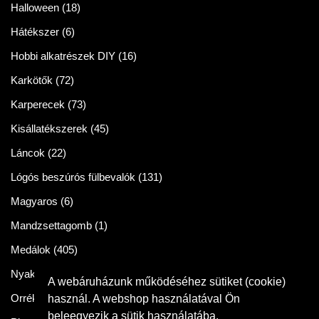
Halloween
(18)
Hátékszer
(6)
Hobbi alkatrészek DIY
(16)
Karkötők
(72)
Karperecek
(73)
Kisállatékszerek
(45)
Láncok
(22)
Lógós beszúrós fülbevalók
(131)
Magyaros
(6)
Mandzsettagomb
(1)
Medálok
(405)
Nyakláncok
(86)
A webáruházunk működéséhez sütiket (cookie)
Orrékszer
(2)
használ. A webshop használatával Ön
beleegyezik a sütik használatába.