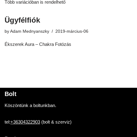
Több variációban is rendelhető
Ügyfélfiók
by
Adam Mednyanszky
2019-március-06
Ékszerek Aura – Chakra Fotózás
Bolt
Köszöntünk a boltunkban.
tel:
+36304322903
(bolt & szerviz)