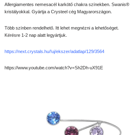
Allergiamentes nemesacél karkötő chakra színekben. Swanis®
kristályokkal. Gyártja a Crysteel cég Magyarországon.
Több színben rendelhető. Itt lehet megnézni a lehetőséget.
Kérésre 1-2 nap alatt legyártjuk.
https://next.crystals.hu/!uj/ekszer/adatlap/129/3564
https://www.youtube.com/watch?v=Sh2Dh-uX91E