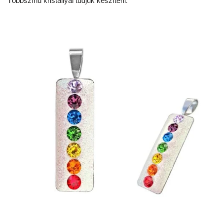
Többszínű kristállyal tudjuk készíteni.