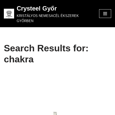
Crysteel Győr
Skip
KRISTÁLYOS NEMESACÉL ÉKSZEREK
to
GYŐRBEN
content
Search Results for:
chakra