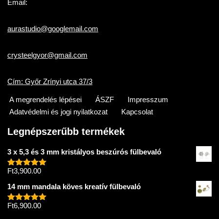
Email:
aurastudio@googlemail.com
crysteelgyor@gmail.com
Cím: Győr Zrínyi utca 37/3
A megrendelés lépései
ÁSZF
Impresszum
Adatvédelmi és jogi nyilatkozat
Kapcsolat
Legnépszerűbb termékek
3 x 5,3 és 3 mm kristályos beszúrós fülbevaló
Ft
3,900.00
Értékelés:
5.00
/ 5
14 mm mandala köves kreatív fülbevaló
Ft
6,900.00
Értékelés:
5.00
/ 5