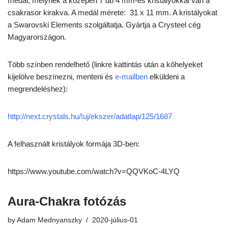
medál, melynek a közepén 7 db 4 mm-es kristályokkal van a
csakrasor kirakva. A medál mérete: 31 x 11 mm. A kristályokat
a Swarovski Elements szolgáltatja. Gyártja a Crysteel cég
Magyarországon.
Több színben rendelhető (linkre kattintás után a kőhelyeket
kijelölve beszínezni, menteni és
e-mailben
elküldeni a
megrendeléshez):
http://next.crystals.hu/!uj/ekszer/adatlap/125/1687
A felhasznált kristályok formája 3D-ben:
https://www.youtube.com/watch?v=QQVKoC-4LYQ
Aura-Chakra fotózás
by
Adam Mednyanszky
2020-július-01